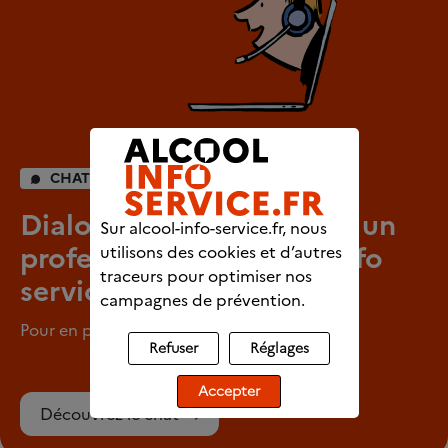
CHAT INDIVIDUEL
Dialoguez en direct avec un
Sur alcool-info-service.fr, nous
professionnel d’Alcool info
utilisons des cookies et d’autres
traceurs pour optimiser nos
service
campagnes de prévention.
Pour en parler en tout anonymat
Refuser
Réglages
Accepter
Découvrez le chat