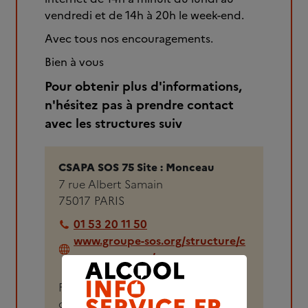
vendredi et de 14h à 20h le week-end.
Avec tous nos encouragements.
Bien à vous
Pour obtenir plus d'informations,
n'hésitez pas à prendre contact
avec les structures suiv
CSAPA SOS 75 Site : Monceau
7 rue Albert Samain
75017
PARIS
01 53 20 11 50
www.groupe-sos.org/structure/c
sapa-monceau/
Public accueilli : Personnes
confrontées à une addiction avec