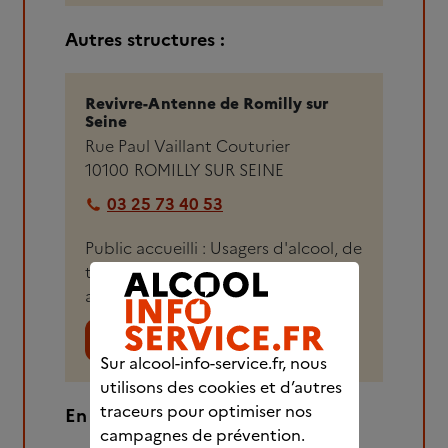
Autres structures :
Revivre-Antenne de Romilly sur
Seine
Rue Paul Vaillant Couturier
10100
ROMILLY SUR SEINE
03 25 73 40 53
Public accueilli : Usagers d'alcool, de
tabac, personnes confrontées à une
addiction sans substance
Voir plus de détails
Sur alcool-info-service.fr, nous
utilisons des cookies et d’autres
traceurs pour optimiser nos
En savoir plus :
campagnes de prévention.