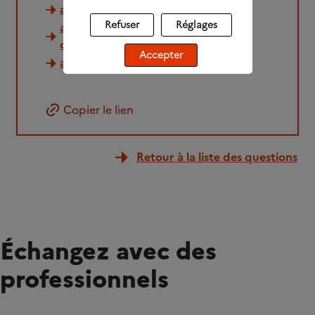
alcool, où en êtes vous?
Refuser
Réglages
alcool, comment réduire sa
consommation
Accepter
alcool, comment arrêter de boire
Copier le lien
Retour à la liste des questions
Échangez avec des
professionnels