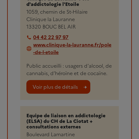
d'addictologie l'Etoile
1059, chemin de St-Hilaire
Clinique la Lauranne
13320
BOUC BEL AIR
04 42 22 97 97
www.clinique-la-lauranne.fr/pole
-de-l-etoile
Public accueilli : usagers d'alcool, de
cannabis, d’héroïne et de cocaïne.
Voir plus de détails
Equipe de liaison en addictologie
(ELSA) du CH de La Ciotat +
consultations externes
Boulevard Lamartine