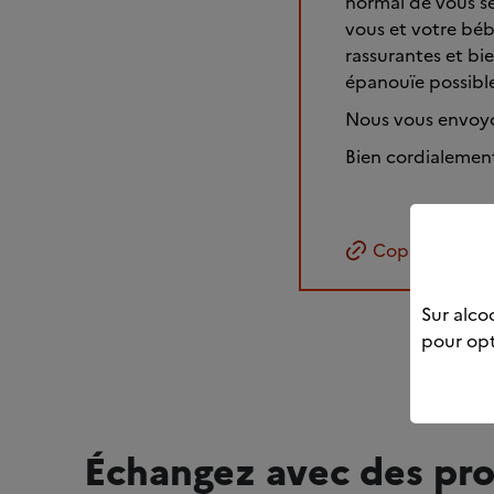
normal de vous se
vous et votre béb
rassurantes et bi
épanouïe possibl
Nous vous envoyo
Bien cordialemen
Copier le lien
Sur alcoo
pour opt
Échangez avec des pro