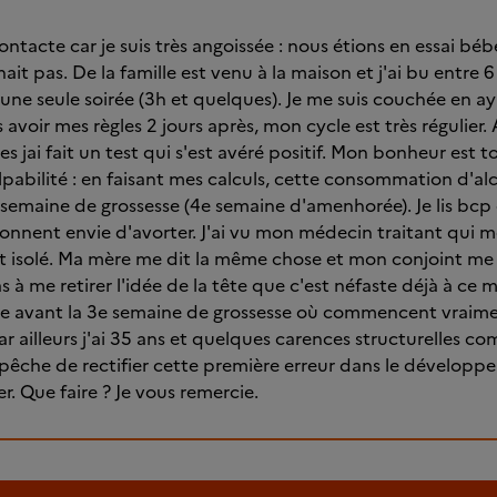
ontacte car je suis très angoissée : nous étions en essai bé
ait pas. De la famille est venu à la maison et j'ai bu entre 6
 une seule soirée (3h et quelques). Je me suis couchée en ay
s avoir mes règles 2 jours après, mon cycle est très régulier
es jai fait un test qui s'est avéré positif. Mon bonheur est 
pabilité : en faisant mes calculs, cette consommation d'alco
e semaine de grossesse (4e semaine d'amenhorée). Je lis bcp
onnent envie d'avorter. J'ai vu mon médecin traitant qui m
st isolé. Ma mère me dit la même chose et mon conjoint me 
as à me retirer l'idée de la tête que c'est néfaste déjà à ce 
 avant la 3e semaine de grossesse où commencent vraime
 ailleurs j'ai 35 ans et quelques carences structurelles comm
êche de rectifier cette première erreur dans le développ
r. Que faire ? Je vous remercie.