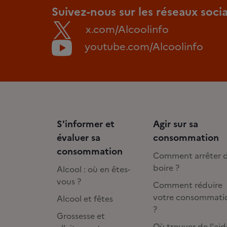
Suivez-nous sur les réseaux soci
x.com/Alcoolinfo
youtube.com/Alcoolinfo
S'informer et
Agir sur sa
évaluer sa
consommation
consommation
Comment arrêter 
boire ?
Alcool : où en êtes-
vous ?
Comment réduire
votre consommati
Alcool et fêtes
?
Grossesse et
Où trouver de l'aid