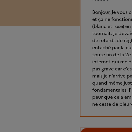
Bonjour, Je vous c
et ça ne fonctionn
(blanc et rosé) en
tournait. Je devai
de retards de règl
entaché par la cul
toute fin de la 2
internet qui me d
pas grave car c'e
mais je n'arrive p
quand même juste
fondamentales. Par
peur que cela emp
ne cesse de pleure