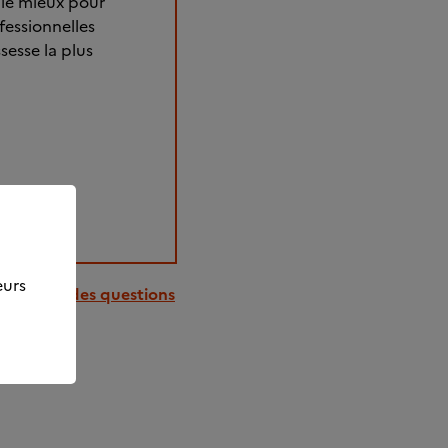
 le mieux pour
fessionnelles
esse la plus
eurs
à la liste des questions