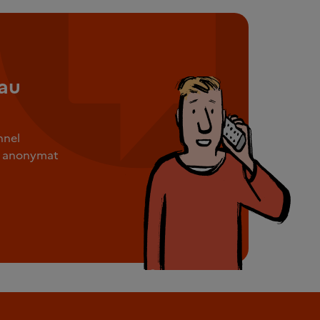
au
nnel
ut anonymat