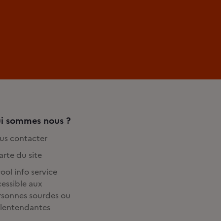
i sommes nous ?
us contacter
rte du site
ool info service
essible aux
rsonnes sourdes ou
lentendantes