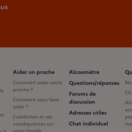
aux
Aider un proche
Alcoomètre
Qu
Comment aider votre
Questions/réponses
No
proche ?
de
Cha
Forums de
Comment vous faire
discussion
Alc
aider ?
acc
Adresses utiles
on
L'addiction et ses
pe
Chat individuel
conséquences sur
ma
votre famille
e ?