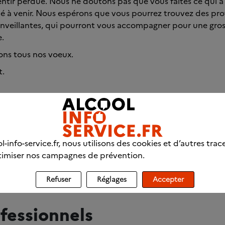
ntir perdue. Nous ne doutons pas que vous faites ce qui a
é à venir. Nous espérons que vous pourrez trouvez des pro
enveillantes, qui pourront vous accompagner pour une gross
e.
ns tous nos voeux.
t.
l-info-service.fr, nous utilisons des cookies et d’autres trac
Retour 
imiser nos campagnes de prévention.
Refuser
Réglages
Accepter
fessionnels