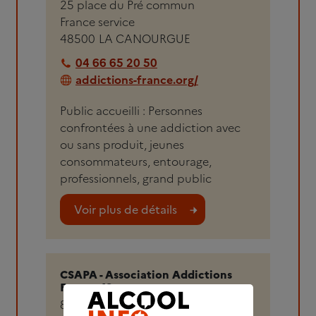
25 place du Pré commun
France service
48500
LA CANOURGUE
04 66 65 20 50
addictions-france.org/
Public accueilli : Personnes
confrontées à une addiction avec
ou sans produit, jeunes
consommateurs, entourage,
professionnels, grand public
Voir plus de détails
CSAPA - Association Addictions
France 48
8 impasse du Faubourg La Vabre