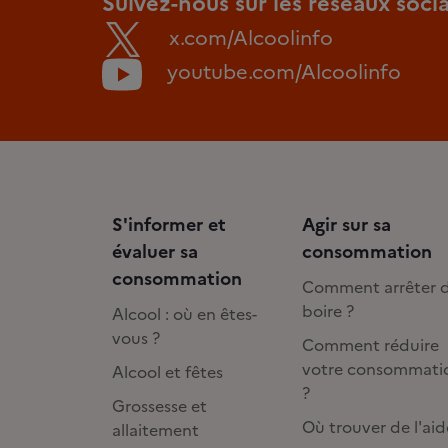
Suivez-nous sur les réseaux soci
x.com/Alcoolinfo
youtube.com/Alcoolinfo
S'informer et
Agir sur sa
évaluer sa
consommation
consommation
Comment arrêter 
boire ?
Alcool : où en êtes-
vous ?
Comment réduire
votre consommati
Alcool et fêtes
?
Grossesse et
Où trouver de l'aid
allaitement