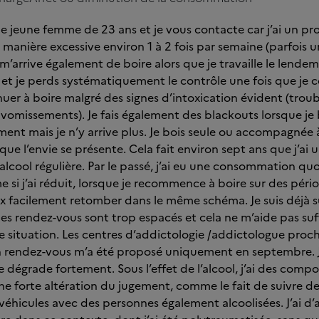
une jeune femme de 23 ans et je vous contacte car j’ai un p
de manière excessive environ 1 à 2 fois par semaine (parfois 
 m’arrive également de boire alors que je travaille le lendemai
et je perds systématiquement le contrôle une fois que je 
uer à boire malgré des signes d’intoxication évident (troubl
 vomissements). Je fais également des blackouts lorsque je 
ent mais je n’y arrive plus. Je bois seule ou accompagné
sque l’envie se présente. Cela fait environ sept ans que j’ai 
cool régulière. Par le passé, j’ai eu une consommation quo
 si j’ai réduit, lorsque je recommence à boire sur des pér
ux facilement retomber dans le même schéma. Je suis déjà s
 les rendez-vous sont trop espacés et cela ne m’aide pas s
te situation. Les centres d’addictologie /addictologue proc
n rendez-vous m’a été proposé uniquement en septembre. J’
se dégrade fortement. Sous l’effet de l’alcool, j’ai des com
une forte altération du jugement, comme le fait de suivre d
éhicules avec des personnes également alcoolisées. J’ai d’a