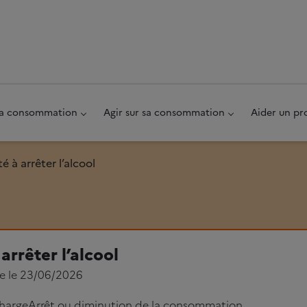
au pied de page
 sa consommation
Agir sur sa consommation
Aider un pr
té à arrêter l’alcool
 arrêter l’alcool
ée le 23/06/2026
charge
Arrêt ou diminution de la consommation