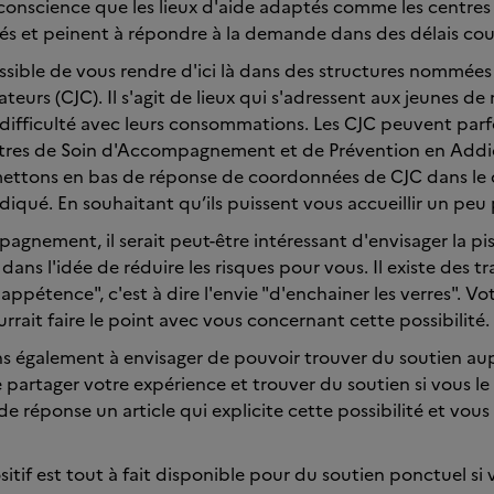
onscience que les lieux d'aide adaptés comme les centres
rés et peinent à répondre à la demande dans des délais cou
possible de vous rendre d'ici là dans des structures nommée
urs (CJC). Il s'agit de lieux qui s'adressent aux jeunes de
 difficulté avec leurs consommations. Les CJC peuvent parf
tres de Soin d'Accompagnement et de Prévention en Addic
ettons en bas de réponse de coordonnées de CJC dans l
diqué. En souhaitant qu’ils puissent vous accueillir un peu
pagnement, il serait peut-être intéressant d'envisager la pi
ns l'idée de réduire les risques pour vous. Il existe des t
'appétence", c'est à dire l'envie "d'enchainer les verres". V
rrait faire le point avec vous concernant cette possibilité.
ns également à envisager de pouvoir trouver du soutien au
e partager votre expérience et trouver du soutien si vous le
de réponse un article qui explicite cette possibilité et vou
sitif est tout à fait disponible pour du soutien ponctuel si