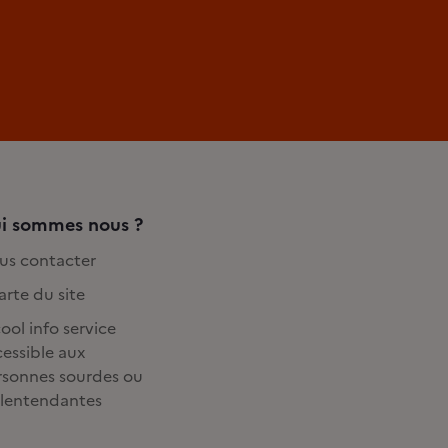
i sommes nous ?
us contacter
rte du site
ool info service
essible aux
rsonnes sourdes ou
lentendantes