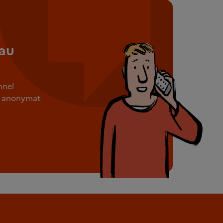
au
nnel
ut anonymat