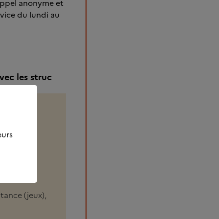
(appel anonyme et
rvice du lundi au
vec les struc
eurs
tance (jeux),