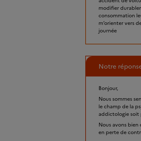
accident de voitur
modifier durable
consommation leu
m’orienter vers d
journée
Notre répons
Bonjour,
Nous sommes sensi
le champ de la p
addictologie soi
Nous avons bien c
en perte de contr