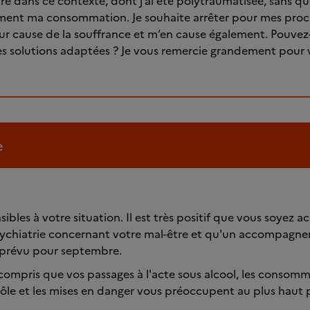
e dans ce contexte, dont j’ai été polytraumatisée, sans que 
ment ma consommation. Je souhaite arrêter pour mes proc
r cause de la souffrance et m’en cause également. Pouvez
es solutions adaptées ? Je vous remercie grandement pour 
e
bles à votre situation. Il est très positif que vous soyez
sychiatrie concernant votre mal-être et qu'un accompagn
t prévu pour septembre.
ompris que vos passages à l'acte sous alcool, les consomm
ôle et les mises en danger vous préoccupent au plus haut 