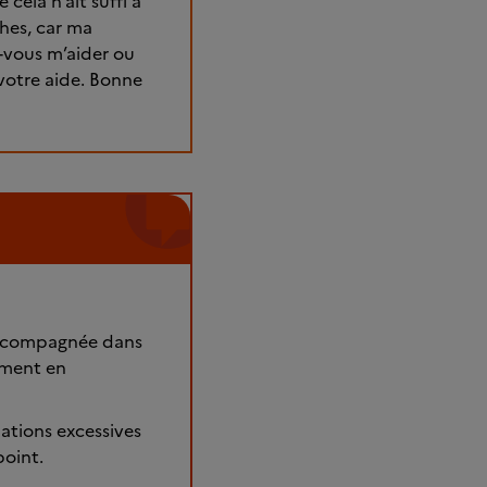
cela n’ait suffi à
hes, car ma
-vous m’aider ou
votre aide. Bonne
 accompagnée dans
ement en
ations excessives
point.