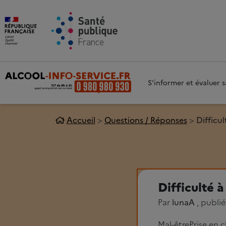
Aller au contenu principal
Aller 
S'informer et évaluer
Accueil
Questions / Réponses
Difficul
Difficulté à
Par
lunaA
, publi
Mal-être
Prise en 