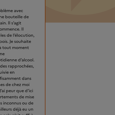
roblème avec
une bouteille de
n. Il s’agit
commence. Il
es de l’élocution,
bois. Je souhaite
e à tout moment
une
tidienne d’alcool.
iodes rapprochées,
uivie en
uffisamment dans
hes de chez moi
ai peur que d’ici
portements de mise
es inconnus ou de
illeurs déjà eu un