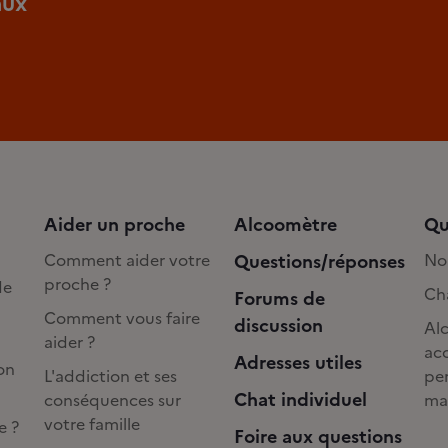
aux
Aider un proche
Alcoomètre
Qu
Comment aider votre
Questions/réponses
No
proche ?
de
Cha
Forums de
Comment vous faire
discussion
Alc
aider ?
acc
Adresses utiles
on
L'addiction et ses
pe
Chat individuel
conséquences sur
ma
votre famille
e ?
Foire aux questions