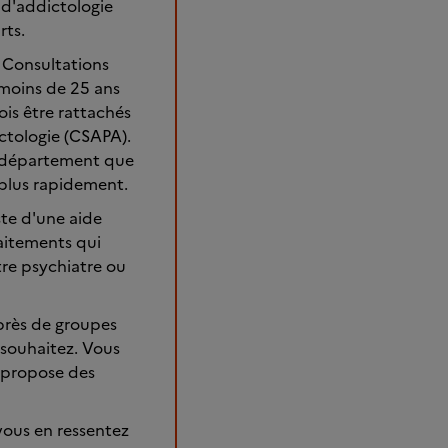
 d'addictologie
rts.
s Consultations
 moins de 25 ans
ois être rattachés
tologie (CSAPA).
e département que
 plus rapidement.
ste d'une aide
raitements qui
otre psychiatre ou
près de groupes
 souhaitez. Vous
s propose des
 vous en ressentez