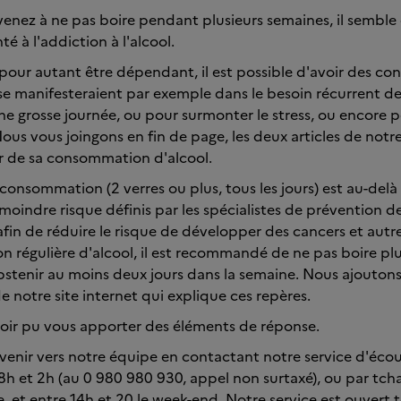
enez à ne pas boire pendant plusieurs semaines, il semble
é à l'addiction à l'alcool.
our autant être dépendant, il est possible d'avoir des con
i se manifesteraient par exemple dans le besoin récurrent de
e grosse journée, ou pour surmonter le stress, ou encore 
us vous joingons en fin de page, les deux articles de notre
ur de sa consommation d'alcool.
e consommation (2 verres ou plus, tous les jours) est au-del
indre risque définis par les spécialistes de prévention des
, afin de réduire le risque de développer des cancers et autre
régulière d'alcool, il est recommandé de ne pas boire plu
'abstenir au moins deux jours dans la semaine. Nous ajoutons
de notre site internet qui explique ces repères.
oir pu vous apporter des éléments de réponse.
evenir vers notre équipe en contactant notre service d'écou
8h et 2h (au 0 980 980 930, appel non surtaxé), ou par tcha
 et entre 14h et 20 le week-end. Notre service est ouvert t