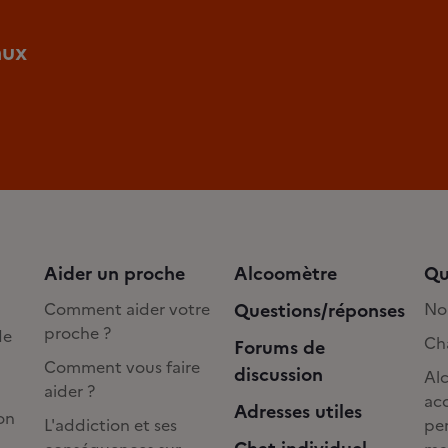
aux
Aider un proche
Alcoomètre
Qu
Comment aider votre
Questions/réponses
No
proche ?
de
Cha
Forums de
Comment vous faire
discussion
Alc
aider ?
acc
Adresses utiles
on
L'addiction et ses
pe