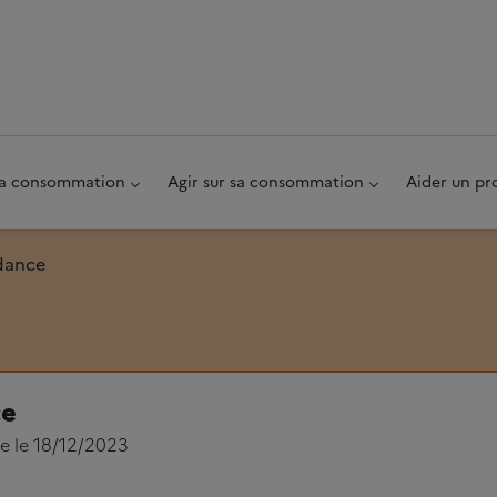
au pied de page
 sa consommation
Agir sur sa consommation
Aider un pr
dance
e
ée le 18/12/2023