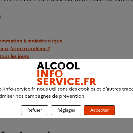
t.
ommation à moindre risque
 si j'ai un problème ?
tous les jours
l-info-service.fr, nous utilisons des cookies et d’autres trac
Retour 
imiser nos campagnes de prévention.
Refuser
Réglages
Accepter