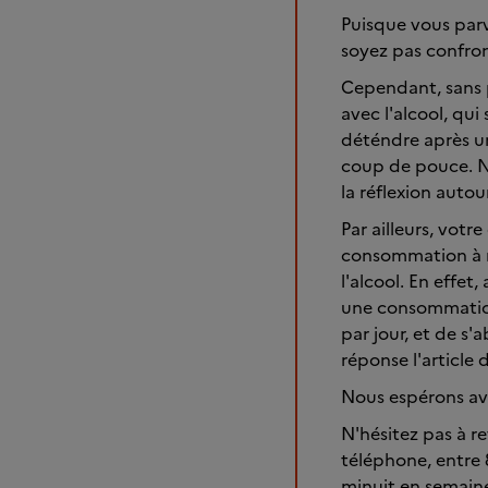
Puisque vous parv
soyez pas confront
Cependant, sans p
avec l'alcool, qu
déténdre après un
coup de pouce. No
la réflexion auto
Par ailleurs, votr
consommation à mo
l'alcool. En effet
une consommation 
par jour, et de s
réponse l'article 
Nous espérons av
N'hésitez pas à r
téléphone, entre 
minuit en semaine,