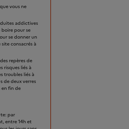
 que vous ne
duites addictives
 boire pour se
pour se donner un
 site consacrés à
à des repères de
 risques liés à
s troubles liés à
s de deux verres
 en fin de
te: par
t, entre 14h et
ous les jours sans