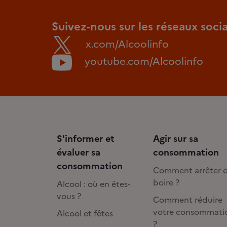
Suivez-nous sur les réseaux soci
x.com/Alcoolinfo
youtube.com/Alcoolinfo
S'informer et
Agir sur sa
évaluer sa
consommation
consommation
Comment arrêter 
boire ?
Alcool : où en êtes-
vous ?
Comment réduire
votre consommati
Alcool et fêtes
?