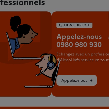
fessionnels
LIGNE DIRECTE
Appelez-nous 
0980 980 930
Échangez avec un professio
d’Alcool info service en to
Appelez-nous