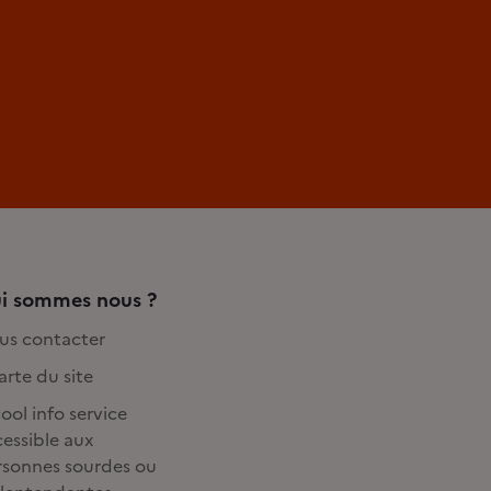
i sommes nous ?
us contacter
rte du site
ool info service
essible aux
rsonnes sourdes ou