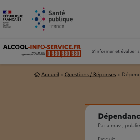
Aller au contenu principal
Aller 
S'informer et évaluer
Accueil
Questions / Réponses
Dépen
Dépendanc
Par
almav
, publi
Produit