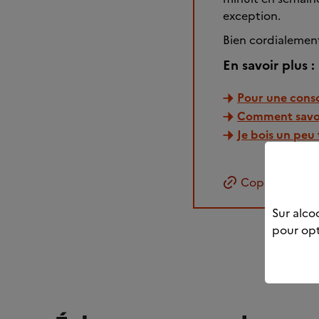
exception.
Bien cordialemen
En savoir plus :
Pour une cons
Comment savoir
Je bois un peu 
Copier le lien
Sur alcoo
pour opt