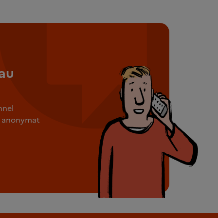
au
nnel
ut anonymat