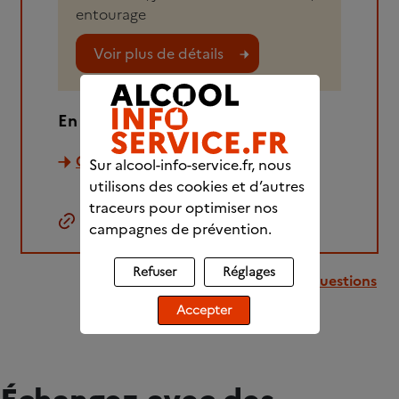
entourage
Voir plus de détails
En savoir plus :
Comment aider un proche?
Sur alcool-info-service.fr, nous
utilisons des cookies et d’autres
traceurs pour optimiser nos
Copier le lien
campagnes de prévention.
Refuser
Réglages
Retour à la liste des questions
Accepter
Échangez avec des