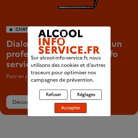
CHAT INDIVIDUEL
Dialoguez en direct avec un
professionnel d’Alcool info
Sur alcool-info-service.fr, nous
service
utilisons des cookies et d’autres
traceurs pour optimiser nos
Pour en parler en tout anonymat
campagnes de prévention.
Refuser
Réglages
Découvrez le chat
Accepter