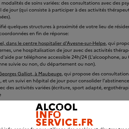
 modalités de soins variées: des consultations avec des ps
l de jour (qui consiste à participer à des activités thérape
nées).
fié quelques structures à proximité de votre lieu de résid
 coordonnées en fin de réponse:
el, dans le centre hospitalier d'Avesne-sur-Helpe
, qui prop
ernes, une hospitalisation de jour avec des activités thérap
e d'aide par téléphone accessible 24h/24 (L'alcoophone, au
nne suivie ou non, du département ou non).
 Georges Galliot, à Maubeuge
, qui propose des consultation
 et un suivi en hôpital de jour pour consolider l'abstinence
ec des activités variées (écriture, sport adapté, ergothérapie
e
que de Jour, à Valenciennes
, qui propose une hospitalisatio
 activités...), établie avec la personne et les professionnel-l
 d'Accompagnement et de Prévention en Addictologie (CS
nciennes
, qui propose un suivi sous forme de consultations 