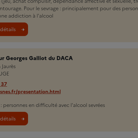
(jeu, achat compulsif, dépendance affective et sexuelle, t
entourage. Pour le sevrage : principalement pour des perso
ne addiction à l'alcool
détails
our Georges Galliot du DACA
 Jaurès
UGE
 37
nes.fr/presentation.html
 : personnes en difficulté avec l'alcool sevrées
détails