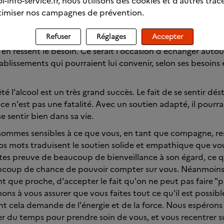
l-info-service.fr, nous utilisons des cookies et d’autres trac
 et des activités de bien-être (hypnose, luminothérapie, m
imiser nos campagnes de prévention.
Refuser
Réglages
Accepter
n discuter avec votre conjoint, et à lui proposer de contac
l en ressent le besoin. Ce serait l'occasion d'échanger autou
ablissements qui pourraient lui convenir, selon ses besoins 
êté l'alcool est un très grand succès. Le fait de se sentir dés
s ce n'est pas une fatalité. Avec un soutien adapté, il pourra
se sentir bien dans sa vie.
s sommes sensibles à ce que vous, en tant que compagne, re
Vos mots traduisent le soutien solide et empathique que vou
ites preuve de beaucoup de bienveillance à son égard, ce qu
aucoup de chance de pouvoir compter sur vous. Néanmoins, i
t que proche, d'accepter le fait qu'on ne peut pas faire "p
ons à vous assurer que vous faites tout ce qu'il est possible
nt cela demande de l'énergie et de la force. Nous espéron
r du temps pour prendre soin de vous, et vous recentrer su