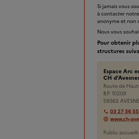
Si jamais vous so
à contacter notre
anonyme et non su
Nous vous souhai
Pour obtenir pl
structures suiv
Espace Arc en
CH d'Avesne
Route de Haut
B.P. 10209
59363
AVESNE
03 27 56 55
www.ch-aves
Public accueill