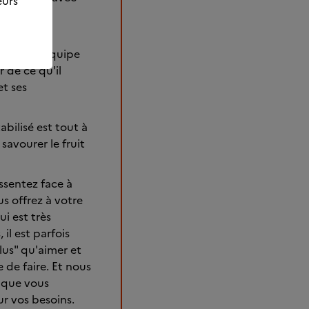
eurs
arche,
ter notre équipe
r de ce qu'il
et ses
tabilisé est tout à
 savourer le fruit
ssentez face à
s offrez à votre
i est très
l est parfois
lus" qu'aimer et
 de faire. Et nous
s que vous
r vos besoins.