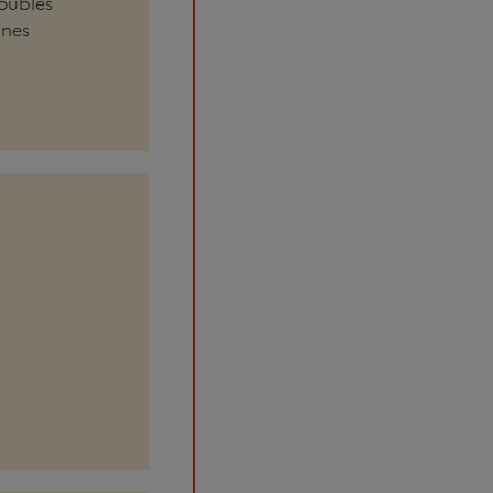
roubles
nnes