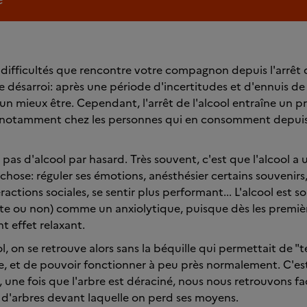
difficultés que rencontre votre compagnon depuis l'arrêt d
désarroi: après une période d'incertitudes et d'ennuis de s
un mieux être. Cependant, l'arrêt de l'alcool entraîne un 
notamment chez les personnes qui en consomment depuis
s d'alcool par hasard. Très souvent, c'est que l'alcool a u
hose: réguler ses émotions, anésthésier certains souvenirs, 
eractions sociales, se sentir plus performant... L'alcool est s
te ou non) comme un anxiolytique, puisque dès les premièr
t effet relaxant.
ool, on se retrouve alors sans la béquille qui permettait de "t
, et de pouvoir fonctionner à peu près normalement. C'es
, une fois que l'arbre est déraciné, nous nous retrouvons f
d'arbres devant laquelle on perd ses moyens.