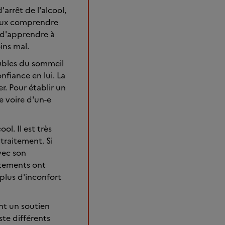
arrêt de l'alcool,
ieux comprendre
t d'apprendre à
ins mal.
oubles du sommeil
onfiance en lui. La
r. Pour établir un
e voire d'un-e
ol. Il est très
traitement. Si
avec son
itements ont
plus d'inconfort
nt un soutien
ste différents