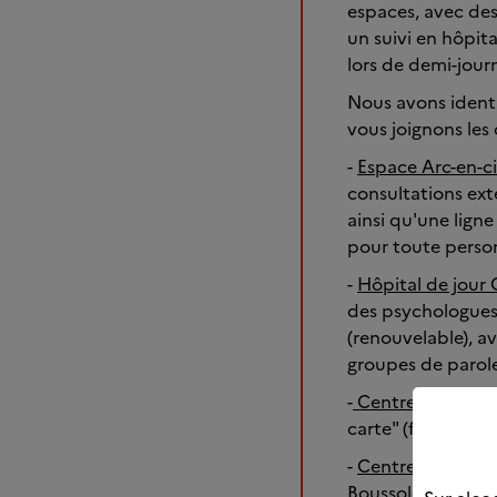
espaces, avec des
un suivi en hôpita
lors de demi-jour
Nous avons identi
vous joignons les
-
Espace Arc-en-ci
consultations ext
ainsi qu'une lign
pour toute perso
-
Hôpital de jour
des psychologues,
(renouvelable), av
groupes de parol
-
Centre Alcoologi
carte" (fréquence,
-
Centre de Soins
Boussole", à Vale