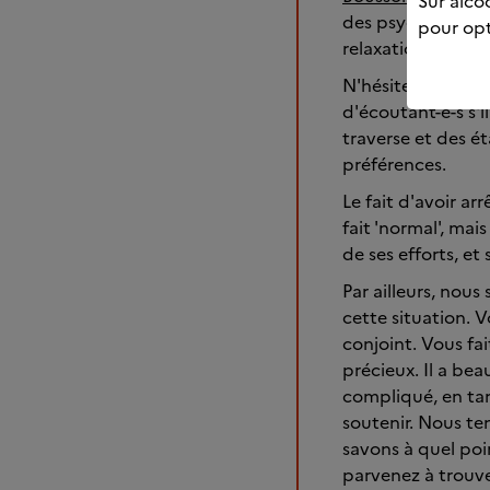
Sur alcoo
des psychologues,
pour opt
relaxation...)
N'hésitez pas à e
d'écoutant-e-s s'i
traverse et des ét
préférences.
Le fait d'avoir arr
fait 'normal', mai
de ses efforts, et 
Par ailleurs, nou
cette situation. 
conjoint. Vous fa
précieux. Il a be
compliqué, en tan
soutenir. Nous ten
savons à quel poi
parvenez à trouve