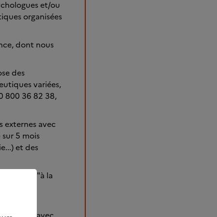
ychologues et/ou
utiques organisées
ence, dont nous
ose des
eutiques variées,
 0 800 36 82 38,
s externes avec
 sur 5 mois
...) et des
n de jour "à la
e-s
APA) "La
régulières avec