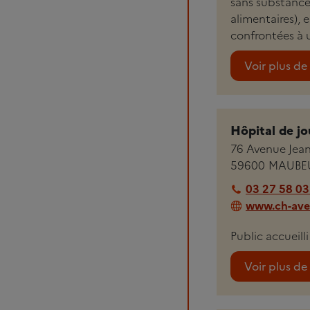
sans substance 
alimentaires), 
confrontées à u
Voir plus de 
Hôpital de j
76 Avenue Jean
59600
MAUBE
03 27 58 03
www.ch-aves
Public accueilli
Voir plus de 