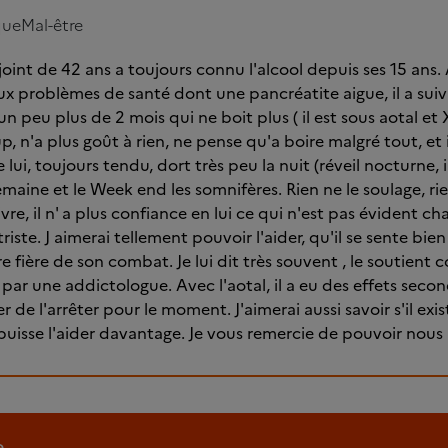
que
Mal-être
oint de 42 ans a toujours connu l'alcool depuis ses 15 ans.
 problèmes de santé dont une pancréatite aigue, il a suiv
un peu plus de 2 mois qui ne boit plus ( il est sous aotal et X
n'a plus goût à rien, ne pense qu'a boire malgré tout, et il
lui, toujours tendu, dort très peu la nuit (réveil nocturne,
emaine et le Week end les somnifères. Rien ne le soulage, rien
ivre, il n' a plus confiance en lui ce qui n'est pas évident ch
iste. J aimerai tellement pouvoir l'aider, qu'il se sente bien 
e fière de son combat. Je lui dit très souvent , le soutient
ivi par une addictologue. Avec l'aotal, il a eu des effets sec
er de l'arrêter pour le moment. J'aimerai aussi savoir s'il exi
isse l'aider davantage. Je vous remercie de pouvoir nous 
e