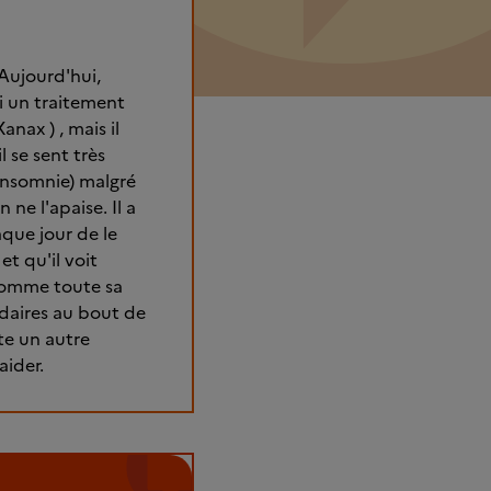
 Aujourd'hui,
i un traitement
anax ) , mais il
 se sent très
 insomnie) malgré
 ne l'apaise. Il a
aque jour de le
et qu'il voit
 comme toute sa
ondaires au bout de
ste un autre
aider.