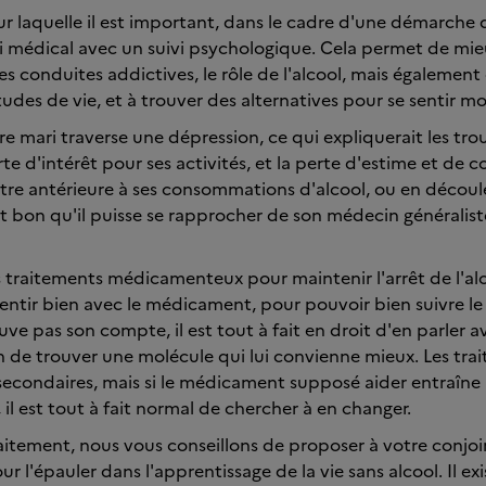
ur laquelle il est important, dans le cadre d'une démarche d'
ivi médical avec un suivi psychologique. Cela permet de m
s conduites addictives, le rôle de l'alcool, mais égalemen
udes de vie, et à trouver des alternatives pour se sentir mo
re mari traverse une dépression, ce qui expliquerait les tr
rte d'intérêt pour ses activités, et la perte d'estime et de c
tre antérieure à ses consommations d'alcool, ou en découle
ait bon qu'il puisse se rapprocher de son médecin généralist
ts traitements médicamenteux pour maintenir l'arrêt de l'alco
entir bien avec le médicament, pour pouvoir bien suivre le 
uve pas son compte, il est tout à fait en droit d'en parler 
n de trouver une molécule qui lui convienne mieux. Les tra
 secondaires, mais si le médicament supposé aider entraîne 
il est tout à fait normal de chercher à en changer.
raitement, nous vous conseillons de proposer à votre conjoi
 l'épauler dans l'apprentissage de la vie sans alcool. Il exi