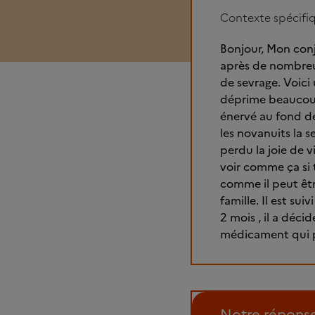
Contexte spécifi
Bonjour, Mon conj
après de nombreux
de sevrage. Voici 
déprime beaucoup, 
énervé au fond de 
les novanuits la s
perdu la joie de v
voir comme ça si tr
comme il peut êtr
famille. Il est su
2 mois , il a décid
médicament qui pu
Notre répons