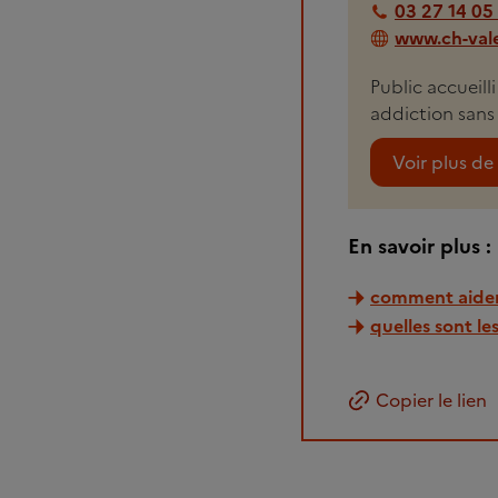
03 27 14 05
www.ch-vale
Public accueill
addiction sans 
Voir plus de 
En savoir plus :
comment aider
quelles sont le
Copier le lien