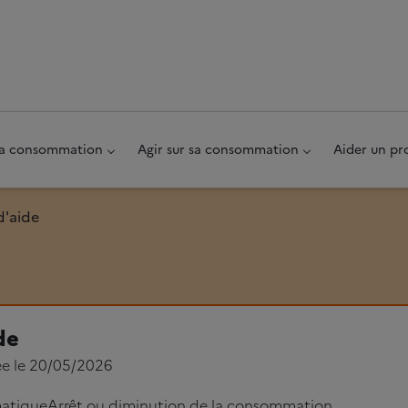
au pied de page
 sa consommation
Agir sur sa consommation
Aider un pr
d'aide
de
ée le 20/05/2026
atique
Arrêt ou diminution de la consommation