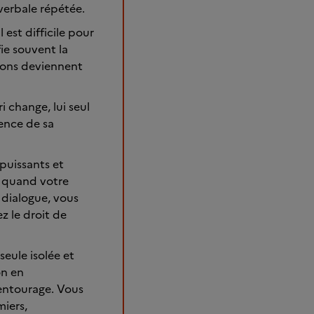
verbale répétée.
est difficile pour
ie souvent la
sions deviennent
 change, lui seul
ience de sa
puissants et
ns quand votre
 dialogue, vous
z le droit de
eule isolée et
on en
 entourage. Vous
miers,