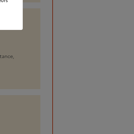
eurs
stance,