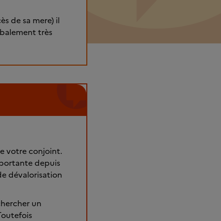
s de sa mere) il
rbalement très
e votre conjoint.
portante depuis
e dévalorisation
chercher un
Toutefois