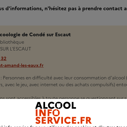
us d'informations, n'hésitez pas à prendre contact a
coologie de Condé sur Escaut
bibliothèque
SUR L'ESCAUT
 32
t-amand-les-eaux.fr
i : Personnes en difficulté avec leur consommation d'alcool 
 avec le jeu, avec internet ou des achats compulsifs) ento
ons sont accessibles à toute personne se questionnant sur s
ésirant faire le point, réduire ou arrêter l'alcool.
détails