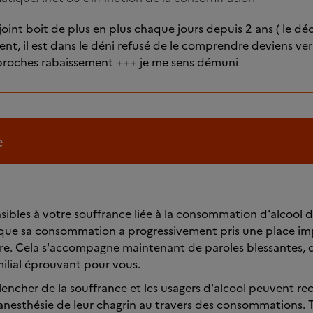
int boit de plus en plus chaque jours depuis 2 ans ( le décè
ient, il est dans le déni refusé de le comprendre deviens ve
roches rabaissement +++ je me sens démuni
e
bles à votre souffrance liée à la consommation d'alcool d
ue sa consommation a progressivement pris une place im
re. Cela s'accompagne maintenant de paroles blessantes, d
milial éprouvant pour vous.
lencher de la souffrance et les usagers d'alcool peuvent re
nesthésie de leur chagrin au travers des consommations. 