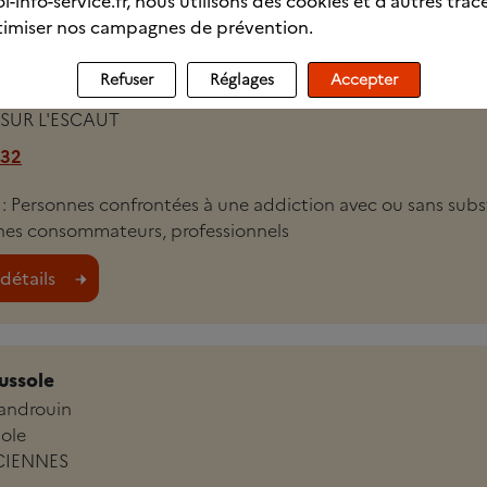
l-info-service.fr, nous utilisons des cookies et d’autres trac
imiser nos campagnes de prévention.
CSAPA Delta
Refuser
Réglages
Accepter
SUR L'ESCAUT
 32
i : Personnes confrontées à une addiction avec ou sans sub
nes consommateurs, professionnels
détails
ussole
androuin
sole
CIENNES