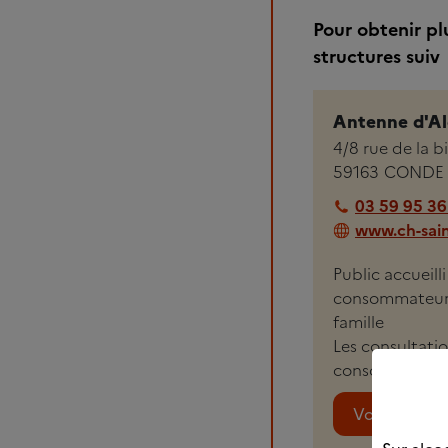
Pour obtenir pl
structures suiv
Antenne d'Al
4/8 rue de la 
59163
CONDE 
03 59 95 36
www.ch-sain
Public accueill
consommateurs,
famille
Les consultati
consommation, d
Voir plus de 