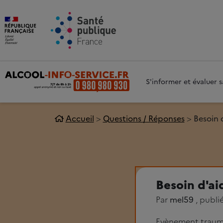
Aller au contenu principal
Aller 
S'informer et évaluer
Accueil
Questions / Réponses
Besoin 
Besoin d'ai
Par
mel59
, publi
Evènement traum