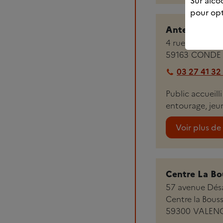
Sur alcoo
pour opt
Antenne du 
4 rue Neuve
59163
CONDE 
03 27 41 32
Public accueill
entourage, jeu
Voir plus de 
Centre La Bo
57 avenue Dés
Centre la Bous
59300
VALEN