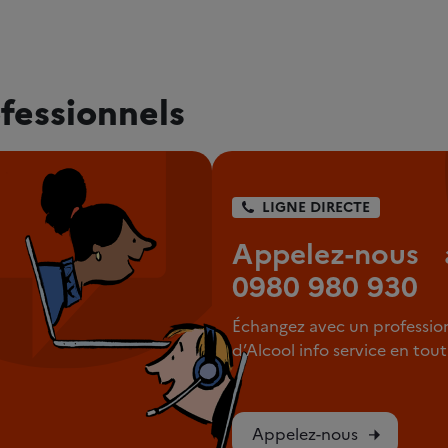
fessionnels
LIGNE DIRECTE
Appelez-nous 
0980 980 930
Échangez avec un professio
d’Alcool info service en to
Appelez-nous