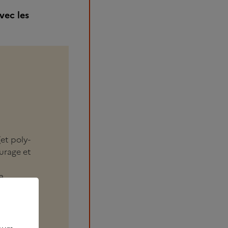
vec les
(et poly-
urage et
a