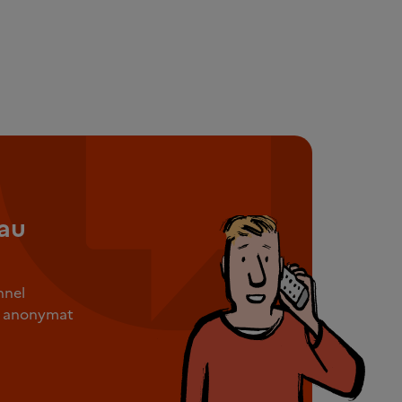
au
nnel
ut anonymat