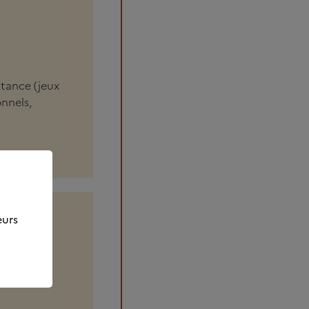
stance (jeux
onnels,
eurs