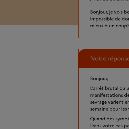
Bonjour, je vois b
impossible de dor
mieux d un coup?
Notre répons
Bonjour,
L’arrêt brutal o
manifestations de
sevrage varient e
semaine pour les v
Quand des symptôm
Dans votre cas par