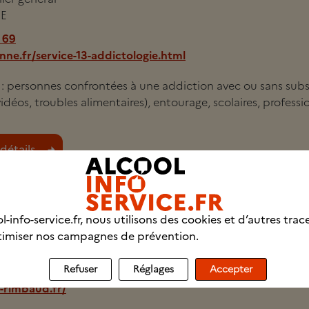
E
 69
ne.fr/service-13-addictologie.html
i : personnes confrontées à une addiction avec ou sans sub
vidéos, troubles alimentaires), entourage, scolaires, professi
détails
ARUD - CENTRE RIMBAUD
l-info-service.fr, nous utilisons des cookies et d’autres trac
Grand Marais
imiser nos campagnes de prévention.
E
Refuser
Réglages
Accepter
 25
-rimbaud.fr/