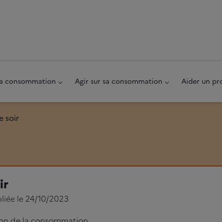
au pied de page
 sa consommation
Agir sur sa consommation
Aider un pr
e soir
ir
liée le 24/10/2023
ion de la consommation