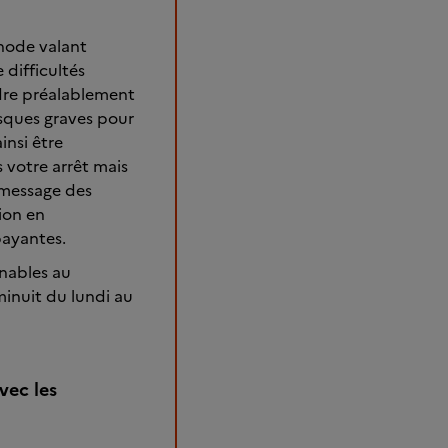
thode valant
 difficultés
ndre préalablement
isques graves pour
insi être
 votre arrêt mais
 message des
ion en
payantes.
gnables au
inuit du lundi au
vec les