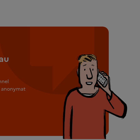
au
nnel
ut anonymat