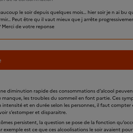
eaucoup le soir depuis quelques mois… hier soir je n ai bu q
mir… Peut être qu il vaut mieux que j arrête progressivemen
 Merci de votre reponse
e
u une diminution rapide des consommations d’alcool peuve
 manque, les troubles du sommeil en font partie. Ces sym
n intensité et en durée selon les personnes, il faut compt
oir s’estomper et disparaitre.
es persistent, la question se pose de la fonction qu’occup
 exemple est ce que ces alcoolisations le soir avaient pour 