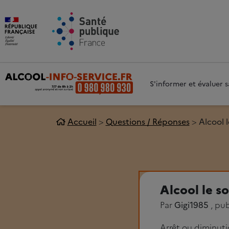
Aller au contenu principal
Aller 
S'informer et évaluer
Accueil
Questions / Réponses
Alcool l
Alcool le so
Par
Gigi1985
, pub
Arrêt ou diminut