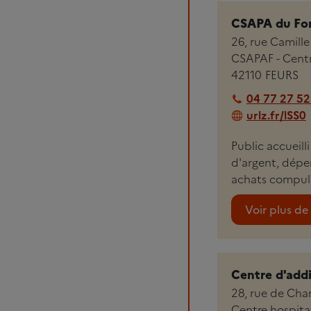
CSAPA du For
26, rue Camille 
CSAPAF - Centre
42110
FEURS
04 77 27 52
urlz.fr/lSS0
Public accueill
d'argent, dépe
achats compulsi
Voir plus de 
Centre d'add
28, rue de Charl
Centre hospital