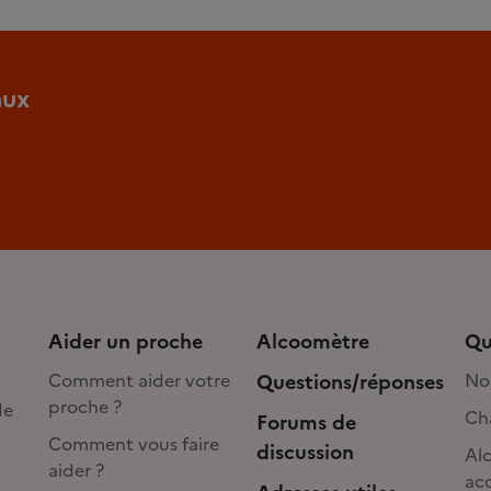
aux
Aider un proche
Alcoomètre
Qu
Comment aider votre
Questions/réponses
No
proche ?
de
Cha
Forums de
Comment vous faire
discussion
Alc
aider ?
acc