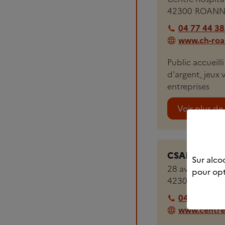
42300
ROANN
04 77 44 38
www.ch-roan
Public accueill
d'argent, jeux 
entreprises
Voir plus de 
CSAPA - CA
Sur alcoo
28 avenue du 
pour opt
42300
ROANN
04 77 70 11
www.centre