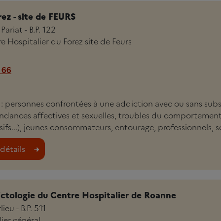
ez - site de FEURS
Pariat - B.P. 122
 Hospitalier du Forez site de Feurs
 66
i : personnes confrontées à une addiction avec ou sans sub
ndances affectives et sexuelles, troubles du comportement
fs...), jeunes consommateurs, entourage, professionnels, sc
détails
ictologie du Centre Hospitalier de Roanne
ieu - B.P. 511
ier général