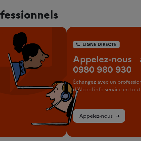
fessionnels
LIGNE DIRECTE
Appelez-nous 
0980 980 930
Échangez avec un professio
d’Alcool info service en to
Appelez-nous