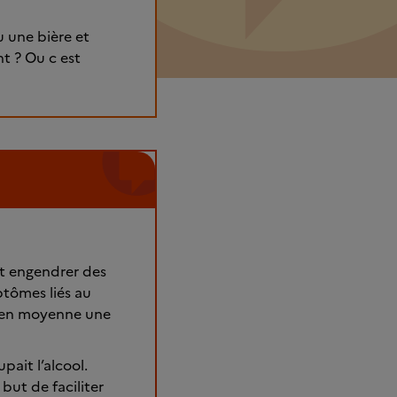
u une bière et
t ? Ou c est
nt engendrer des
ptômes liés au
er en moyenne une
ait l’alcool.
but de faciliter