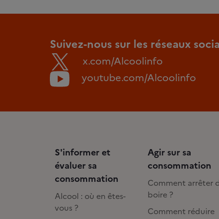
Suivez-nous sur les réseaux soci
x.com/Alcoolinfo
youtube.com/Alcoolinfo
S'informer et
Agir sur sa
évaluer sa
consommation
consommation
Comment arrêter 
boire ?
Alcool : où en êtes-
vous ?
Comment réduire