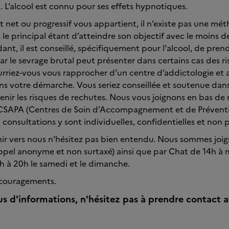
 L’alcool est connu pour ses effets hypnotiques.
êt net ou progressif vous appartient, il n’existe pas une mé
 le principal étant d’atteindre son objectif avec le moins de
ant, il est conseillé, spécifiquement pour l'alcool, de pre
car le sevrage brutal peut présenter dans certains cas des r
urriez-vous vous rapprocher d’un centre d’addictologie et a
 votre démarche. Vous seriez conseillée et soutenue dans
venir les risques de rechutes. Nous vous joignons en bas de
CSAPA (Centres de Soin d’Accompagnement et de Prévent
 consultations y sont individuelles, confidentielles et non 
nir vers nous n’hésitez pas bien entendu. Nous sommes joi
pel anonyme et non surtaxé) ainsi que par Chat de 14h à m
h à 20h le samedi et le dimanche.
ncouragements.
us d'informations, n'hésitez pas à prendre contact a