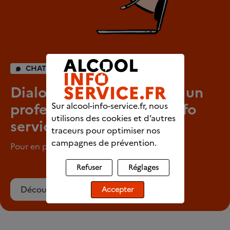
CHAT INDIVIDUEL
Dialoguez en direct avec un
professionnel d’Alcool info
Sur alcool-info-service.fr, nous
utilisons des cookies et d’autres
service
traceurs pour optimiser nos
campagnes de prévention.
Pour en parler en tout anonymat
Refuser
Réglages
Découvrez le chat
Accepter