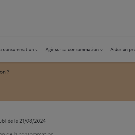
au pied de page
 sa consommation
Agir sur sa consommation
Aider un pr
on ?
?
ubliée le 21/08/2024
ion de la consommation