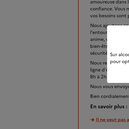
amoureuse dans le
confiance. Vous m
vos besoins sont 
Nous ajoutons en f
l'entourage quand
anime, vous n'ave
bien-être. S'il n'
sécurité affective
Sur alcoo
pour opt
Nous restons à di
ligne d'écoute es
8h à 2h (appel an
Nous vous envoyo
Bien cordialemen
En savoir plus :
Il ne veut pas a