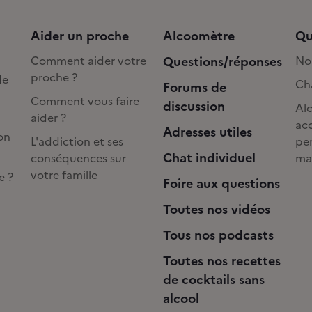
Aider un proche
Alcoomètre
Qu
Comment aider votre
Questions/réponses
No
proche ?
de
Cha
Forums de
Comment vous faire
discussion
Alc
aider ?
acc
Adresses utiles
on
L'addiction et ses
pe
Chat individuel
conséquences sur
ma
votre famille
e ?
Foire aux questions
Toutes nos vidéos
Tous nos podcasts
Toutes nos recettes
de cocktails sans
alcool