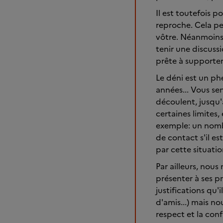
Il est toutefois 
reproche. Cela per
vôtre. Néanmoins,
tenir une discuss
prête à supporter
Le déni est un ph
années... Vous se
découlent, jusqu'à
certaines limites
exemple: un nombre
de contact s'il es
par cette situatio
Par ailleurs, nous
présenter à ses p
justifications qu'i
d'amis...) mais no
respect et la con