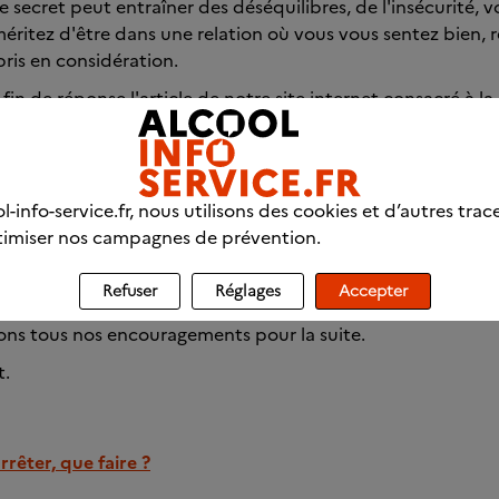
 secret peut entraîner des déséquilibres, de l'insécurité, v
éritez d'être dans une relation où vous vous sentez bien, 
pris en considération.
in de réponse l'article de notre site internet consacré à l
 la personne est dans le déni. Sachez qu'avec toute la ten
z pas le pouvoir de sauver votre ami. Il est très important 
est pas en capacité de prendre soin de vous, vous vous pouve
 et émotionnelle est une priorité.
l-info-service.fr, nous utilisons des cookies et d’autres trac
imiser nos campagnes de prévention.
sposition pour poursuivre l'échange si vous en ressentez le
t ouverte tous les jours sans exception: par téléphone au 
Refuser
Réglages
Accepter
onyme et non surt-taxé).
ns tous nos encouragements pour la suite.
t.
rrêter, que faire ?