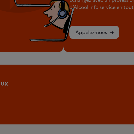
d’Alcool info service en to
Appelez-nous
aux