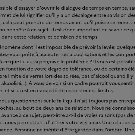
possible d'essayer d'ouvrir le dialogue de temps en temps, s
met de lui signifier qu'il y a un décalage entre sa vision de
 cela peut prendre du temps avant qu'il puisse se remettr
ion honnête à ce sujet. Il est donc important de savoir ce q
 dans cette relation, et combien de temps.
énomène dont il est impossible de prévoir la levée: quelqu
ntez-vous prête à accepter ses alcoolisations et les compo
 ce que lui aussi perçoive le problème ? Il vous est possib
, en fonction de votre degré de tolérance, ou de certains él
 limite de verres lors des soirées, pas d'alcool quand il y 
t alcoolisé...). A vous de voir si un cadre pourrait vous sen
n, et si lui est en capacité de respecter ces limites.
 nous questionnons sur le fait qu'il n'ait toujours pas entrep
roches, au bout de deux ans de relation. Nous ne connaisso
l avance à ce sujet, peut-être a-t-il de vraies raisons (pas de 
us nous permettons d'attirer votre vigilance. Une relation s
fiance. Personne ne mérite d'être gardée dans l'ombre. Une 