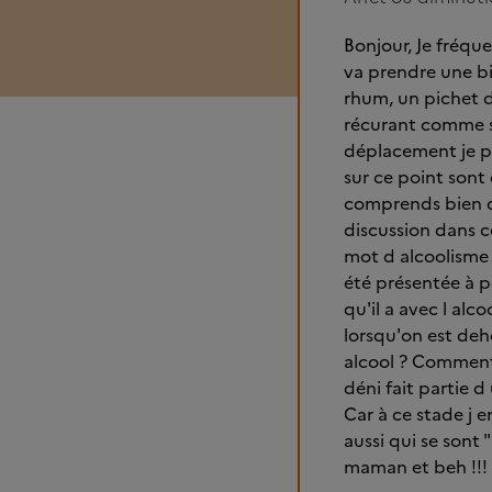
Bonjour, Je fréque
va prendre une bi
rhum, un pichet d
récurant comme sit
déplacement je pe
sur ce point sont
comprends bien qu
discussion dans c
mot d alcoolisme (
été présentée à p
qu'il a avec l a
lorsqu'on est deho
alcool ? Comment 
déni fait partie d
Car à ce stade j 
aussi qui se sont
maman et beh !!! D