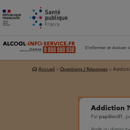
Aller au contenu principal
Aller 
S'informer et évaluer
Accueil
Questions / Réponses
Addicti
Addiction 
Par
papillon31
, p
Arrêt ou diminut