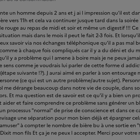
nte un homme depuis 2 ans et j ai l impression qu'il est dans
ère vers 11h et cela va continuer jusque tard dans la soirée
e rouge au repas de midi et soir et même un digestif !!! Ce 
uation mais dans le mois il peut le fait 2-3 fois. Et lorsqu'il
ux savoir via nos échanges téléphonique qu'il a pas mal bu
 comme à chaque fois compliqués car il y a du déni et du 
'il y a problème qui l amene à boire mais je ne peux jama
e sens comme je voudrais lui parler de cette forme d addict
étape suivante !?). J aurai aimé en parler à son entourage ma
ersonne (ce qui est un autre problème/autre sujet). Person
lcool me dérange beaucoup dans notre vie de couple, dans
rs. Et ma question est de savoir est ce qu'il y a bien un p
aider et faire comprendre ce problème sans générer un blo
 un processus "normal" de prise de conscience et dans ce cas
envisage une séparation pour mon bien déjà et épargner cel
 "amuser" à compter le nombre de bière bu à une sortie en "f
ixit mon fils Et ça je ne peux l accepter. Merci pour votre 