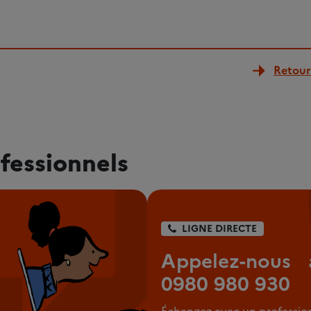
Retour 
fessionnels
LIGNE DIRECTE
Appelez-nous 
0980 980 930
Échangez avec un professio