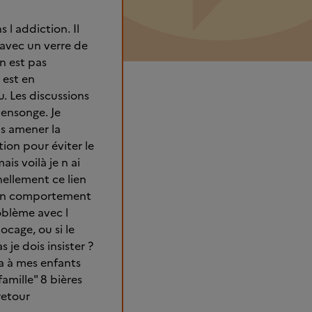
 l addiction. Il
 avec un verre de
n est pas
 est en
. Les discussions
mensonge. Je
is amener la
ion pour éviter le
is voilà je n ai
nellement ce lien
 son comportement
roblème avec l
cage, ou si le
 je dois insister ?
a à mes enfants
amille" 8 bières
retour