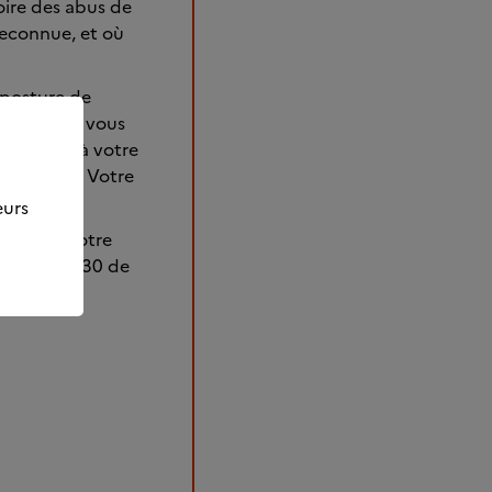
oire des abus de
reconnue, et où
a posture de
dresse qui vous
de penser à votre
z le faire. Votre
eurs
 besoin. Notre
0 980 980 930 de