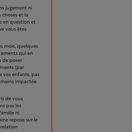
ans jugement ni
s choses et la
e en question et
ue vous êtes
es mois, quelques
rtements qui en
le de poser
éments (par
a vos enfants, pas
tir moins impactée
ris de vous
ns pas les
famille ni
aine repose sur le
relation