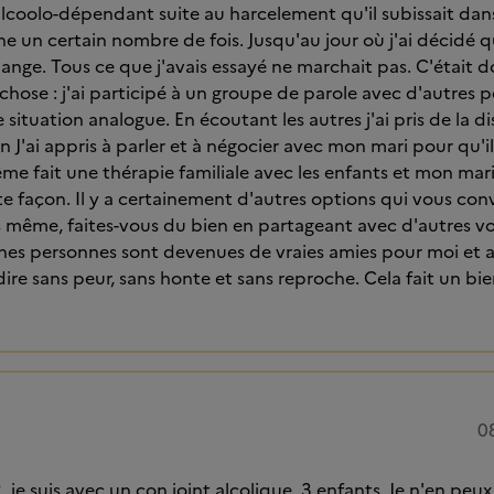
lcoolo-dépendant suite au harcelement qu'il subissait dans
he un certain nombre de fois. Jusqu'au jour où j'ai décidé qu'
nge. Tous ce que j'avais essayé ne marchait pas. C'était 
hose : j'ai participé à un groupe de parole avec d'autres 
situation analogue. En écoutant les autres j'ai pris de la d
n J'ai appris à parler et à négocier avec mon mari pour qu'
ême fait une thérapie familiale avec les enfants et mon mar
e façon. Il y a certainement d'autres options qui vous con
même, faites-vous du bien en partageant avec d'autres vo
aines personnes sont devenues de vraies amies pour moi et a
ire sans peur, sans honte et sans reproche. Cela fait un bie
0
 je suis avec un con joint alcolique, 3 enfants. Je n'en peux 