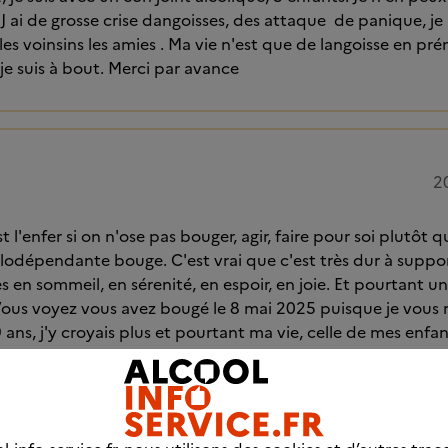
 J ai de grosse crise dangoisses, des attaque de panique, je 
les voinsins les amies . Ma vie n'est que de langoisse en p
je suis à bout. Merci par avance
2
st l'enfer si on n'ose pas bouger, agir, faire pour soi plutôt
lodépendante bouge. C'est vrai que c'est très dur à suppo
s en sommeil, en sérenité, en espoir, en joie. Et pourtant un j
Vous voyez vous avez bougé le 8 mai 2025 puisque je vous
 19 ans, j'y croyais plus et pourtant ma vie, celle de mes enf
dant ont changé. Je suis partie à la rencontre des millier
 confrontés aux mêmes difficultés et qui bougent. Il est p
une, dans votre quartier, et peut -être dans votre rue. Je 
t aussi dingue quand j'ai commencé. Mais vous apercevoir l