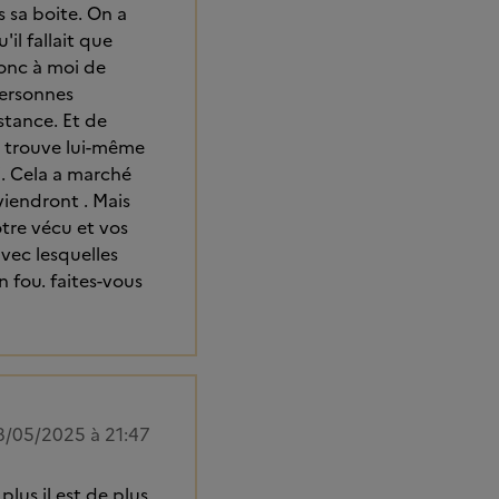
 sa boite. On a
il fallait que
donc à moi de
personnes
istance. Et de
il trouve lui-même
i. Cela a marché
viendront . Mais
tre vécu et vos
vec lesquelles
n fou. faites-vous
8/05/2025 à 21:47
plus il est de plus