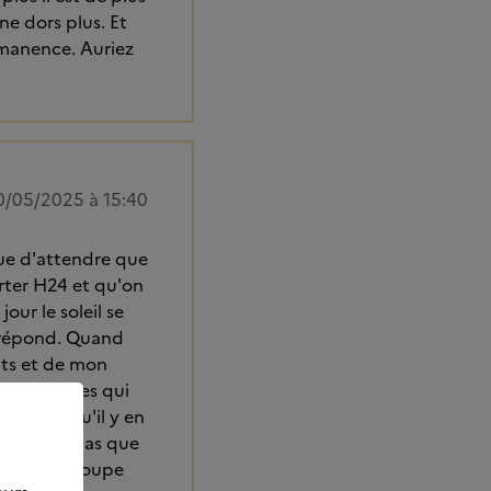
ne dors plus. Et
rémanence. Auriez
0/05/2025 à 15:40
 que d'attendre que
rter H24 et qu'on
our le soleil se
 répond. Quand
ants et de mon
s d'anonymes qui
robable qu'il y en
ne savais pas que
ors d'un groupe