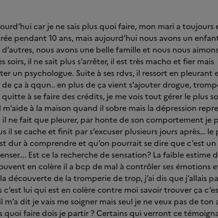
ujourd’hui car je ne sais plus quoi faire, mon mari a toujour
soirée pendant 10 ans, mais aujourd’hui nous avons un enfant
ir d’autres, nous avons une belle famille et nous nous aimon
s soirs, il ne sait plus s’arrêter, il est très macho et fier mais i
er un psychologue. Suite à ses rdvs, il ressort en pleurant 
 de ça à qqun.. en plus de ça vient s’ajouter drogue, tromper
e quitte à se faire des crédits, je me vois tout gérer le plus 
l m’aide à la maison quand il sobre mais la dépression repr
il ne fait que pleurer, par honte de son comportement je pe
s il se cache et finit par s’excuser plusieurs jours après… le p
’est dur à comprendre et qu’on pourrait se dire que c’est u
enser…. Est ce la recherche de sensation? La faible estime d
 souvent en colère il a bcp de mal à contrôler ses émotions et 
la découverte de la tromperie de trop, j’ai dis que j’allais parti
c’est lui qui est en colère contre moi savoir trouver ça c’e
il m’a dit je vais me soigner mais seul je ne veux pas de ton 
us quoi faire dois je partir ? Certains qui verront ce témoign