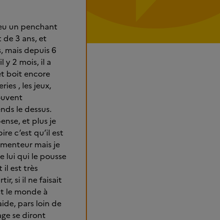
s eu un penchant
 de 3 ans, et
s, mais depuis 6
l y 2 mois, il a
et boit encore
ies , les jeux,
souvent
ends le dessus.
nse, et plus je
ire c’est qu’il est
n menteur mais je
e lui qui le pousse
il est très
r, si il ne faisait
st le monde à
aide, pars loin de
age se diront