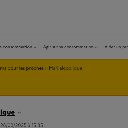
au pied de page
 sa consommation
Agir sur sa consommation
Aider un pr
ms pour les proches
Mari alcoolique
lique
e 28/03/2025 à 15:35