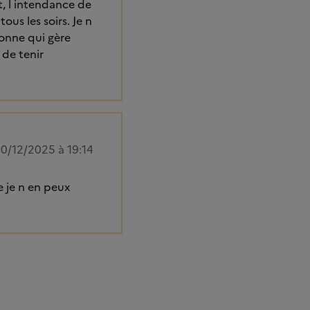
t, l intendance de
ous les soirs. Je n
bonne qui gère
 de tenir
10/12/2025 à 19:14
e je n en peux