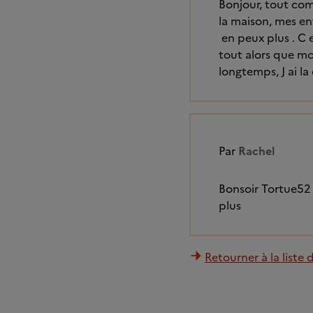
Bonjour, tout com
la maison, mes enf
en peux plus . C 
tout alors que mon
longtemps, J ai la
Par
Rachel
Bonsoir Tortue52 j
plus
Retourner à la liste 