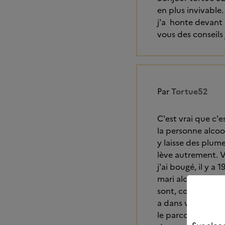
en plus invivable.
j'a honte devant 
vous des conseils 
Par
Tortue52
C'est vrai que c'e
la personne alcoo
y laisse des plume
lève autrement. 
j'ai bougé, il y a
mari alcoolodépen
sont, comme nous,
a dans votre comm
le parcours serai