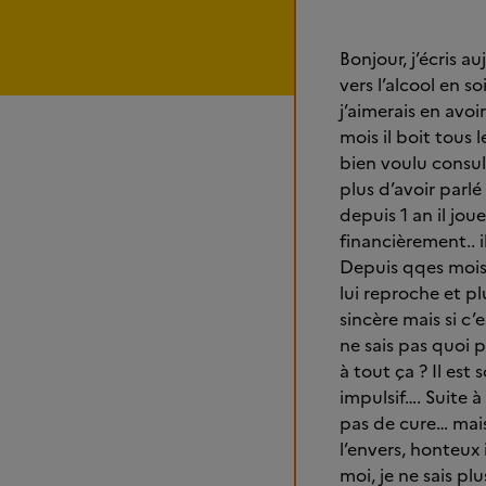
Bonjour, j’écris a
vers l’alcool en 
j’aimerais en avo
mois il boit tous le
bien voulu consult
plus d’avoir parlé
depuis 1 an il jou
financièrement.. i
Depuis qqes mois 
lui reproche et plu
sincère mais si c
ne sais pas quoi p
à tout ça ? Il est
impulsif…. Suite à 
pas de cure… mais 
l’envers, honteux 
moi, je ne sais pl