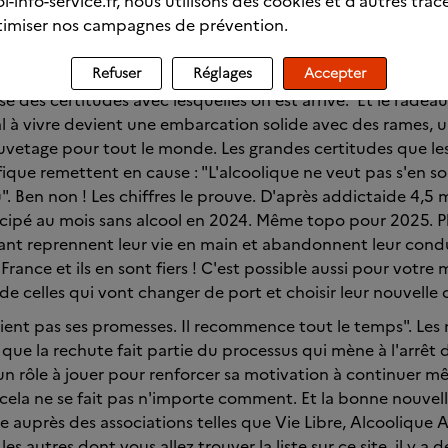
l-info-service.fr, nous utilisons des cookies et d’autres trac
s passer d'une vision tragique à une vision pragmatique e
imiser nos campagnes de prévention.
our agir, c'est jouissif. De nous voir rire des situations dou
age ! parce que passer des larmes au rire et du rire aux la
Refuser
Réglages
Accepter
 pour nous tous. Et quand on rentre chez soi, on se dit qu'o
se des certitudes avec lesquelles on est arrivé. Et le radea
l à vivre devient une embarcation solide avec des rames, u
vetage pour tout le monde. Les grandes certitudes que les 
ique remettent en cause : "L'alcoolique ne veut pas s'en sorti
. Ben non ! Les chiffres le prouve. D'après addictaide 4,5 m
icipé au mois sans alcool en 2024. Même topo pour 2025. P
nt reprennent leur vie en main et abandonnent leur condu
ance et ils en sont fiers ! C'est possible aussi pour votre ma
de celles qui vont changer de port et choisir leur nouvelle c
 tient pas ses promesses. Il recommence tout le temps". Les
ue la rechute fait partie du processus qui mène à l'arrêt dé
a un rôle à jouer pour renforcer sa motivation à continuer 
s cela ne se fait pas n'importe comment. Et la bonne nouvell
te auprès des associations telles que Vie Libre, Alcoolique
les autres dont vous allez trouver la liste sur ce site. il y a