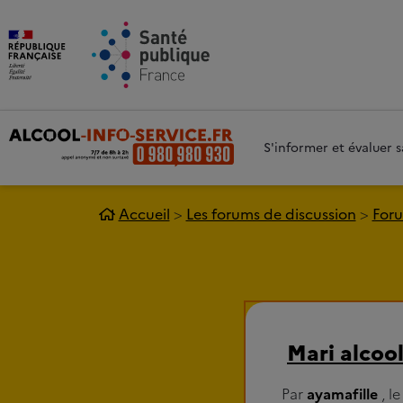
Aller au contenu principal
Aller 
S'informer et évaluer
Accueil
Les forums de discussion
Foru
Mari alcoo
Par
ayamafille
, l