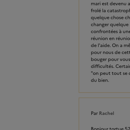
mari est devenu a
frolé la catastrop
quelque chose cha
changer quelque c
confrontées à une 
réunion en réunio
de l'aide. On a m
pour nous de cett
bouger pour vous 
difficultés. Cert
"on peut tout se d
du bien.
Par
Rachel
Bonjour tortue 52,