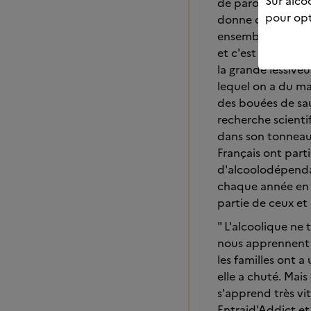
Sur alcoo
de parole que vou
pour opt
donne des billes p
ensemble cela soul
et c'est inspirant
la grande lessiveu
lequel on a du ma
des bouées de sau
recherche scientif
dans son tonneau"
Français ont part
d'alcoolodépenda
chaque année en Fr
partie de ceux et 
" L'alcoolique ne
nous apprennent q
les familles ont 
elle a chuté. Mai
s'apprend très vi
Entraid'Addict et 