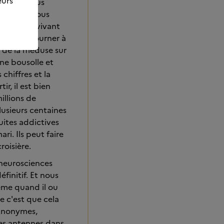
eurs
t qu'on vous
loureuses tous
rmes c'est vivant
n va y retourner à
u de la méduse sur
ne bousolle et
chiffres et la
r, il est bien
illions de
lusieurs centaines
ites addictives
ri. Ils peut faire
roisière.
 neurosciences
finitif. Et nous
même quand il ou
e c'est que cela
 Anonymes,
 des antennes dans