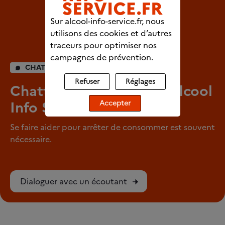
Sur alcool-info-service.fr, nous
utilisons des cookies et d’autres
traceurs pour optimiser nos
campagnes de prévention.
CHAT INDIVIDUEL
Refuser
Réglages
Chattez en direct avec Alcool
Info Service
Accepter
Se faire aider pour arrêter de consommer est souvent
nécessaire.
Dialoguer avec un écoutant