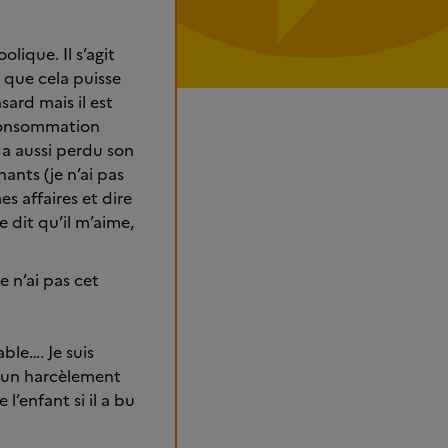
lique. Il s’agit
 que cela puisse
ard mais il est
 consommation
l a aussi perdu son
hants (je n’ai pas
s affaires et dire
 dit qu’il m’aime,
e n’ai pas cet
ble…. Je suis
ué un harcèlement
l’enfant si il a bu