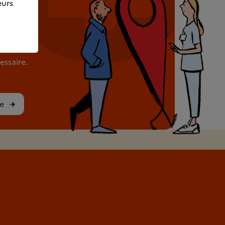
eurs
rès de
e
ssaire.
e