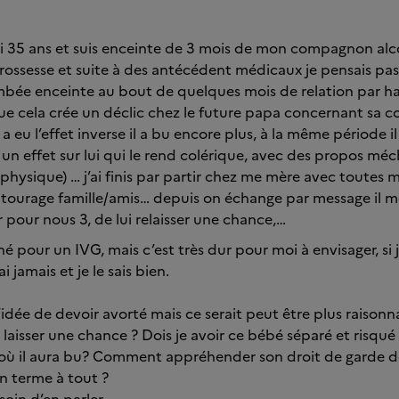
’ai 35 ans et suis enceinte de 3 mois de mon compagnon alcoo
ossesse et suite à des antécédent médicaux je pensais pas
tombée enceinte au bout de quelques mois de relation par has
 que cela crée un déclic chez le future papa concernant sa
 a eu l’effet inverse il a bu encore plus, à la même période i
 a un effet sur lui qui le rend colérique, avec des propos méc
physique) … j’ai finis par partir chez me mère avec toutes me
ntourage famille/amis… depuis on échange par message il me
 pour nous 3, de lui relaisser une chance,…
né pour un IVG, mais c’est très dur pour moi à envisager, si j
i jamais et je le sais bien.
l’idée de devoir avorté mais ce serait peut être plus raisonna
i laisser une chance ? Dois je avoir ce bébé séparé et risq
s où il aura bu? Comment appréhender son droit de garde de 
un terme à tout ?