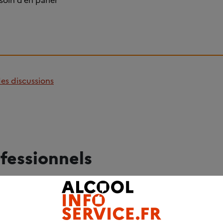
esoin d’en parler
des discussions
fessionnels
ADRESSES UTILES
Trouver un