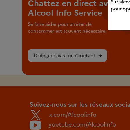
Chattez en direct avec
Sur alcoo
pour opt
Alcool Info Service
Se faire aider pour arrêter de
consommer est souvent nécessaire.
Dialoguer avec un écoutant
Suivez-nous sur les réseaux soci
x.com/Alcoolinfo
youtube.com/Alcoolinfo