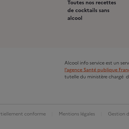
Toutes nos recettes
de cocktails sans
alcool
Alcool info service est un se
l’agence Santé publique Fran
tutelle du ministère chargé d
artiellement conforme
Mentions légales
Gestion d