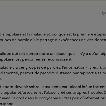
04
ie bipolaire et la maladie alcoolique est la première étape.
 groupes de parole où le partage d'expériences de vies de se
oolique qui sait comprendre un alcoolique. Il n'y a qu'un bi
olaire. Les personnes se reconnaissent.
adie via ces groupes de paroles, l’information (livres...),
ndamental, permet de prendre distance par rapport a sa m
e.
abord devenir sobre - abstinent, car l’alcool influe fortem
bipolarité/associes, et l’alcool créé ses propres troubles 
t avec l'alcool dans le corp/cerveau, tres peu d’information
personne