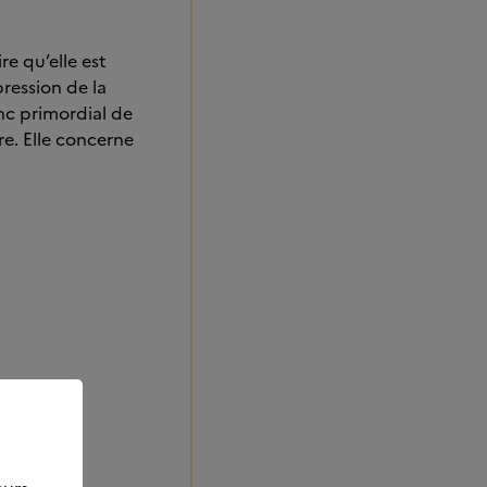
e qu’elle est
ression de la
onc primordial de
re. Elle concerne