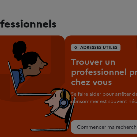
fessionnels
ADRESSES UTILES
Trouver un
professionnel p
chez vous
Se faire aider pour arrêter d
consommer est souvent néce
Commencer ma recherch