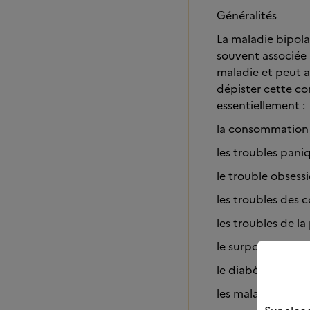
Généralités
La maladie bipola
souvent associée 
maladie et peut a
dépister cette co
essentiellement :
la consommation 
les troubles pani
le trouble obses
les troubles des 
les troubles de la
le surpoids et l’o
le diabète
les maladies card