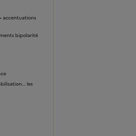
-> accentuations
ements bipolarité
nce
lisation... les