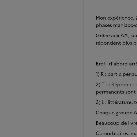
Mon expérience, 2
phases maniaco-dé
Grâce aux AA, sui
répondent plus po
Bref , d'abord arrê
1) R : participer 
2) T : téléphoner
permanents sont 
3) L : littérature,
Chaque groupe AA, 
Beaucoup de livre
Comorbidités: ma