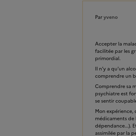
Par
yveno
Accepter la malad
facilitée par les
primordial.
Il n’y a qu'un alc
comprendre un bip
Comprendre sa mal
psychiatre est fo
se sentir coupabl
Mon expérience, d'
médicaments de la 
dépendance...). E
assimilée par la 