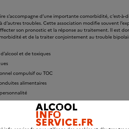
ire s’accompagne d’une importante comorbidité, c’est-à-dir
à d’autres troubles. Cette association modifie souvent l’exp
ffecter son pronostic et la réponse au traitement. Il est d
morbidité et de la traiter conjointement au trouble bipolai
d’alcool et de toxiques
ques
sionnel compulsif ou TOC
conduites alimentaires
 personnalité
bésité
iovasculaires