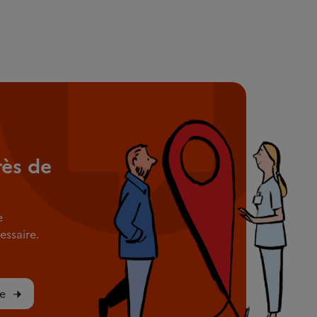
rès de
e
ssaire.
e