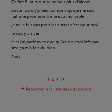
Ça fait 5 jours que je ne bois plus d’alcool
Cette fois ci j’ai bien compris que je me suis
fait une promesse à moi et à moi seule
Je ne le fais pas pour les autres c’est pour moi
Je vais y arriver
Hier j’ai parlé avec quelqu’un d’alcool info par
sms ça m’a fait du bien
Ness
Page suivante
Dernière page
›
»
1
2
Retourner à la liste des discussions