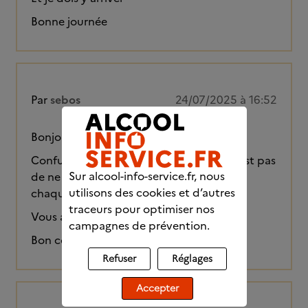
Bonne journée
Par
sebos
24/07/2025 à 16:52
Bonjour Nes
Confucius a dit "La plus grande gloire n'est pas
Sur alcool-info-service.fr, nous
de ne jamais tomber, mais de se relever à
utilisons des cookies et d’autres
chaque chute."
traceurs pour optimiser nos
Vous allez y arriver.
campagnes de prévention.
Bon courage !
Refuser
Réglages
Accepter