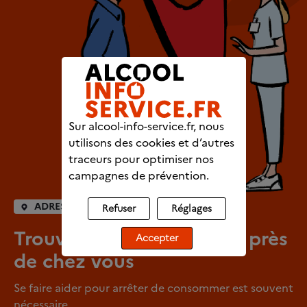
Sur alcool-info-service.fr, nous
utilisons des cookies et d’autres
traceurs pour optimiser nos
campagnes de prévention.
ADRESSES UTILES
Refuser
Réglages
Trouver un professionnel près
Accepter
de chez vous
Se faire aider pour arrêter de consommer est souvent
nécessaire.