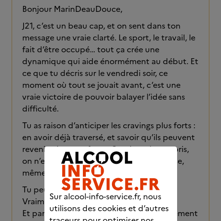
Bonjour MarinDeauDouce,
J21, c’est un beau cap, et on sent dans ton
message une vraie clarté. Le sport, le travail, le
fait d’être occupé… tout ça crée une
dynamique qui aide énormément au début. Et
ce que tu décris sur le vendredi soir, ce
moment où tout se jouait avant, c’est une
vraie victoire de pouvoir balayer l’idée sans
difficulté.
Tu as raison d’anticiper les cravings plus forts :
en avoir déjà traversé, et savoir qu’ils peuvent
revenir, c’est une force. On n’est plus surpris,
on n’est plus démuni. On sait que ça passe,
même quand ça secoue.
Tu peux être fier du chemin accompli.
Sur alcool-info-service.fr, nous
Vraiment.
utilisons des cookies et d’autres
Et partir courir pour fêter ça, c’est exactement
traceurs pour optimiser nos