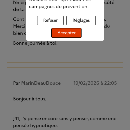
l’énergie qu’il faut : tu mets ton corps du côté
campagnes de prévention.
de ta décision.
Continue comme ça, un jour après l’autre.
Refuser
Réglages
Merci de donner de tes nouvelles, ça fait du
bien de te lire.
Accepter
Bonne journée à toi.
Par
MarinDeauDouce
19/02/2026 à 22:05
Bonjour à tous,
J41, j'y pense encore sans y penser, comme une
pensée hypnotique.