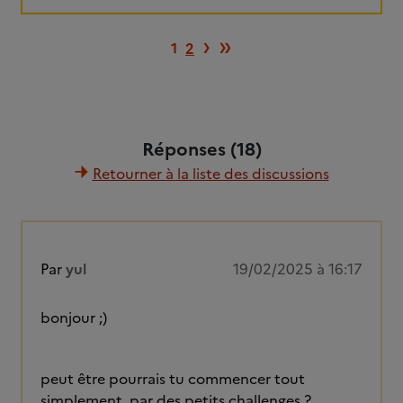
Page suivante
Dernière page
›
»
1
2
Réponses (18)
Retourner à la liste des discussions
Par
yul
19/02/2025 à 16:17
bonjour ;)
peut être pourrais tu commencer tout
simplement, par des petits challenges ?