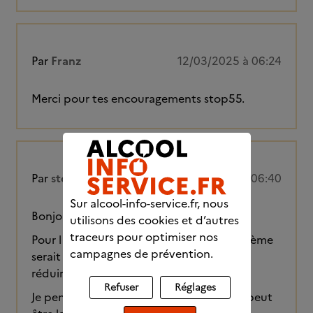
Par
Franz
12/03/2025 à 06:24
Merci pour tes encouragements stop55.
Par
stop55
12/03/2025 à 06:40
Sur alcool-info-service.fr, nous
Bonjour , 60 h sans alcool!
utilisons des cookies et d’autres
traceurs pour optimiser nos
Pour l instant pas de manque ,mon problème
campagnes de prévention.
serait surtout la faim car j ai entrepris de
réduire les calories .
Refuser
Réglages
Je pense plus à manger qu'à boire...c est peut