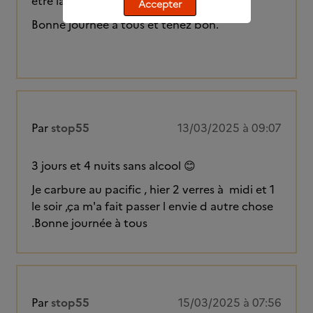
être la solution ?
Accepter
Bonne journée à tous et tenez bon.
Par
stop55
13/03/2025 à 09:07
3 jours et 4 nuits sans alcool 😊
Je carbure au pacific , hier 2 verres à midi et 1
le soir ,ça m'a fait passer l envie d autre chose
.Bonne journée à tous
Par
stop55
15/03/2025 à 07:56