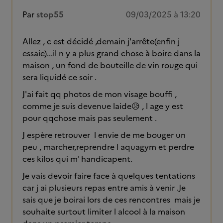
Par
stop55
09/03/2025 à 13:20
Allez , c est décidé ,demain j'arrête(enfin j
essaie)...il n y a plus grand chose à boire dans la
maison , un fond de bouteille de vin rouge qui
sera liquidé ce soir .
J'ai fait qq photos de mon visage bouffi ,
comme je suis devenue laide😥 , l age y est
pour qqchose mais pas seulement .
J espère retrouver l envie de me bouger un
peu , marcher,reprendre l aquagym et perdre
ces kilos qui m' handicapent.
Je vais devoir faire face à quelques tentations
car j ai plusieurs repas entre amis à venir .Je
sais que je boirai lors de ces rencontres mais je
souhaite surtout limiter l alcool à la maison