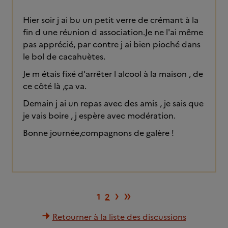
Hier soir j ai bu un petit verre de crémant à la
fin d une réunion d association.Je ne l'ai même
pas apprécié, par contre j ai bien pioché dans
le bol de cacahuètes.
Je m étais fixé d'arrêter l alcool à la maison , de
ce côté là ,ça va.
Demain j ai un repas avec des amis , je sais que
je vais boire , j espère avec modération.
Bonne journée,compagnons de galère !
Page suivante
Dernière page
›
»
1
2
Retourner à la liste des discussions