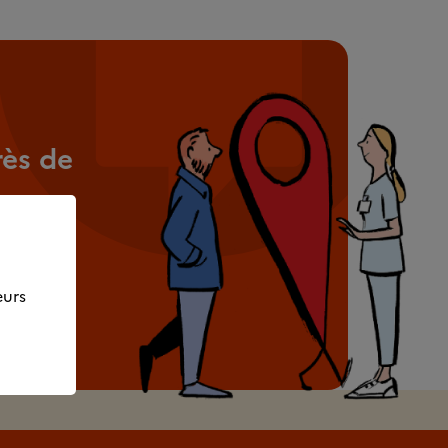
rès de
e
ssaire.
eurs
e