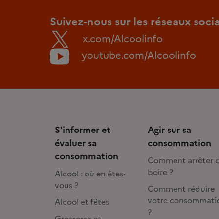
Suivez-nous sur les réseaux soci
x.com/Alcoolinfo
youtube.com/Alcoolinfo
S'informer et
Agir sur sa
évaluer sa
consommation
consommation
Comment arrêter 
boire ?
Alcool : où en êtes-
vous ?
Comment réduire
votre consommati
Alcool et fêtes
?
Grossesse et