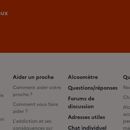
aux
Aider un proche
Alcoomètre
Qu
Comment aider votre
Questions/réponses
No
proche ?
de
Cha
Forums de
Comment vous faire
discussion
Alc
aider ?
acc
Adresses utiles
on
L'addiction et ses
pe
Chat individuel
conséquences sur
ma