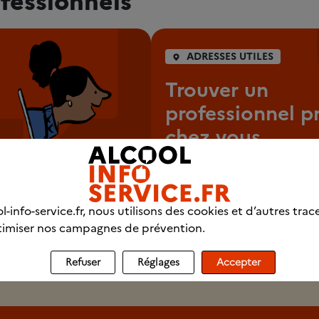
ADRESSES UTILES
Trouver un
professionnel p
chez vous
Se faire aider pour arrêter d
consommer est souvent néce
l-info-service.fr, nous utilisons des cookies et d’autres trac
imiser nos campagnes de prévention.
Commencer ma recherch
Refuser
Réglages
Accepter