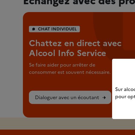
CHAT INDIVIDUEL
Chattez en direct avec
Alcool Info Service
Se faire aider pour arrêter de
consommer est souvent nécessaire.
Sur alcoo
pour opt
Dialoguer avec un écoutant