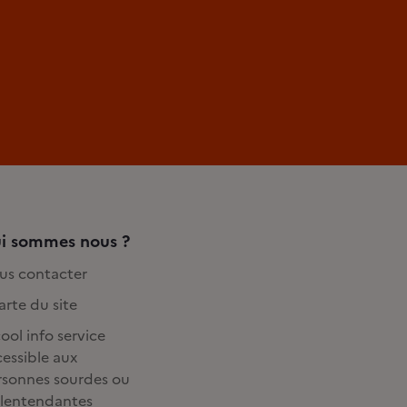
i sommes nous ?
us contacter
rte du site
ool info service
essible aux
rsonnes sourdes ou
lentendantes