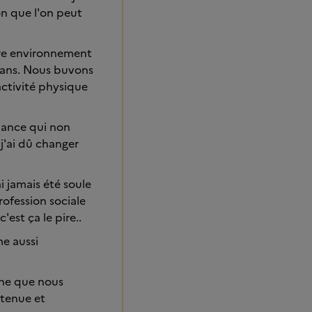
on que l'on peut
tre environnement
 10ans. Nous buvons
activité physique
dance qui non
j'ai dû changer
i jamais été soule
rofession sociale
'est ça le pire..
me aussi
che que nous
utenue et