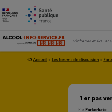
Aller au contenu principal
Aller 
S'informer et évaluer
Accueil
Les forums de discussion
Foru
1 er pas ve
Par
Parkerkate
, 