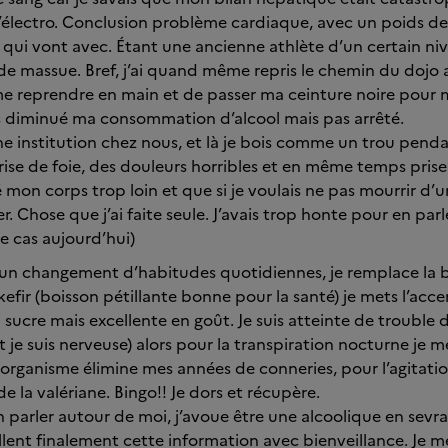
t l’électro. Conclusion problème cardiaque, avec un poids d
qui vont avec. Étant une ancienne athlète d’un certain nive
de massue. Bref, j’ai quand même repris le chemin du dojo 
me reprendre en main et de passer ma ceinture noire pour 
s diminué ma consommation d’alcool mais pas arrêté.
ne institution chez nous, et là je bois comme un trou penda
 crise de foie, des douleurs horribles et en même temps pris
 mon corps trop loin et que si je voulais ne pas mourrir d’un
er. Chose que j’ai faite seule. J’avais trop honte pour en p
 le cas aujourd’hui)
n changement d’habitudes quotidiennes, je remplace la b
fir (boisson pétillante bonne pour la santé) je mets l’acce
 sucre mais excellente en goût. Je suis atteinte de trouble 
et je suis nerveuse) alors pour la transpiration nocturne je 
rganisme élimine mes années de conneries, pour l’agitatio
e la valériane. Bingo!! Je dors et récupère.
parler autour de moi, j’avoue être une alcoolique en sevra
lent finalement cette information avec bienveillance. Je 