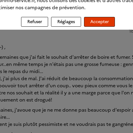
l-info-service.fr, nous utilisons des cookies et d’autres trac
imiser nos campagnes de prévention.
Refuser
Réglages
Accepter
1
) ,
 semaines que j'ai fait le souhait d'arrêter de boire et fumer.
our...en même temps je n'étais pas une grosse fumeuse : ge
s le repas du midi...
ol, j'ai plus de mal. J'ai réduit de beaucoup la consommatio
pouvoir tout arrêter d'un coup.. voeu pieux comme vous le
tre nos souhait et la réalité il y a une marge parce que l'on
quement on est drogué!
aines, j'avoue que je ne me donne pas beaucoup d'espoir a
ire...
nt je suis plutôt pessimiste et ne voudrais pas te gangréner