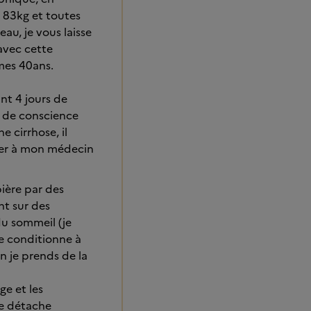
e 83kg et toutes
au, je vous laisse
avec cette
mes 40ans.
nt 4 jours de
e de conscience
e cirrhose, il
arler à mon médecin
ière par des
nt sur des
du sommeil (je
me conditionne à
n je prends de la
ge et les
me détache