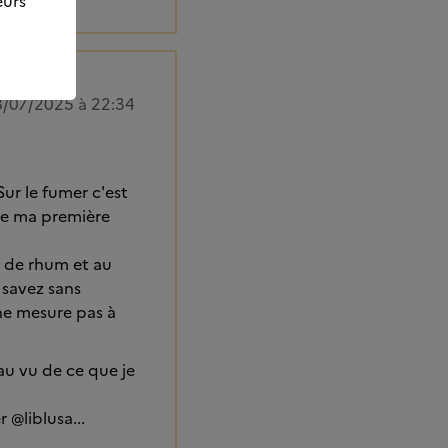
eurs
8/07/2025 à 22:34
 Sur le fumer c'est
nre ma première
n de rhum et au
 savez sans
 ne mesure pas à
u vu de ce que je
 @liblusa...