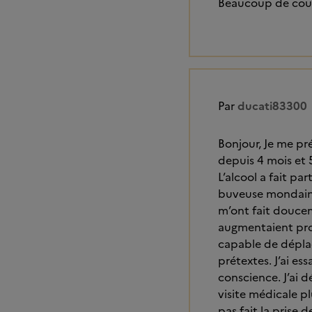
Beaucoup de cour
Par
ducati83300
Bonjour, Je me prés
depuis 4 mois et 
L’alcool a fait pa
buveuse mondaine m
m’ont fait doucem
augmentaient prog
capable de dépla
prétextes. J’ai es
conscience. J’ai d
visite médicale p
pas fait la prise