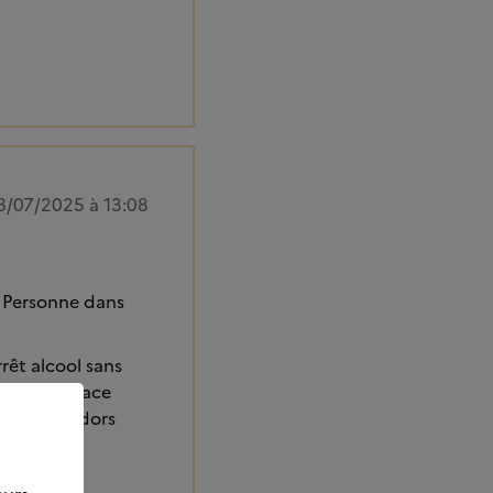
8/07/2025 à 13:08
x. Personne dans
rêt alcool sans
gèmes en place
diques. Je dors
.