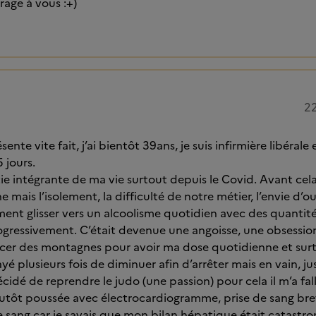
age à vous :+)
22
ente vite fait, j’ai bientôt 39ans, je suis infirmière libérale 
5 jours.
rtie intégrante de ma vie surtout depuis le Covid. Avant cela
ais l’isolement, la difficulté de notre métier, l’envie d’ou
ent glisser vers un alcoolisme quotidien avec des quantité
ressivement. C’était devenue une angoisse, une obsession 
cer des montagnes pour avoir ma dose quotidienne et surt
sayé plusieurs fois de diminuer afin d’arrêter mais en vain, j
écidé de reprendre le judo (une passion) pour cela il m’a fa
lutôt poussée avec électrocardiogramme, prise de sang bref l
 de sang car je savais que mon bilan hépatique était catastr