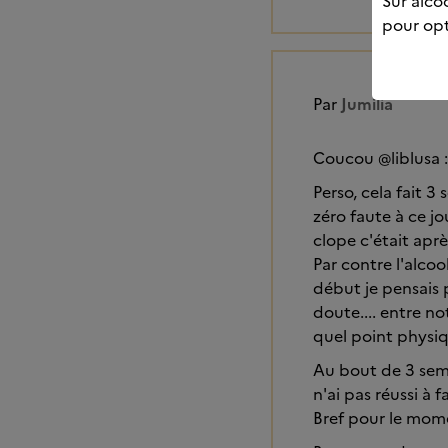
Sur alcoo
pour opt
Par
Jumilia
Coucou @liblusa :-
Perso, cela fait 3
zéro faute à ce j
clope c'était aprè
Par contre l'alco
début je pensais 
doute.... entre no
quel point physi
Au bout de 3 sem
n'ai pas réussi à fa
Bref pour le mome