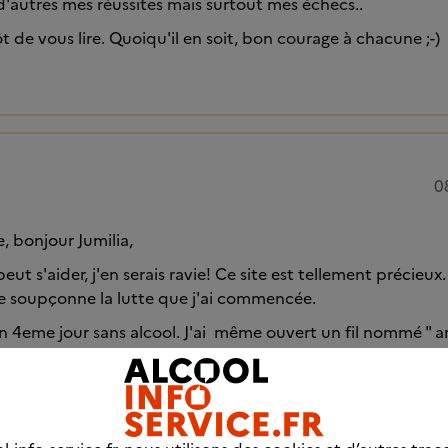
'autres mes réussites mais surtout mes échecs..
t de vous lire. Quoiqu'il en soit, bon courage à chacune ;-)
0
, bonjour Jumilia,
peut s'aider, j'en serais ravie! Ce site est tellement précieu
 soupçonne la lutte que j'ai commencée.
eme jour sans alcool. J'ai même ouvert un fil nommé " ar
aitement", si cela vous intéresse. Je mets plein de strata
avings, détourner mon attention de l'alcool aux heures fati
 que ça n'est pas grave, je suis en vacances et sans enfants
de votre côté?