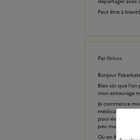
departager avec d
Peut être à bientô
Par
liblusa
Bonjour Pakerkate
Bien sûr que l'on 
mon entourage ne
Je commence mon 4
médicaments ou tr
pour éviter les cr
peu mais je me dis
Où en êtes-vous 