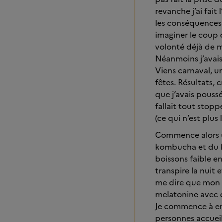
revanche j’ai fai
les conséquences 
imaginer le coup 
volonté déjà de 
Néanmoins j’avai
Viens carnaval, u
fêtes. Résultats,
que j’avais poussé
fallait tout stopp
(ce qui n’est plus
Commence alors u
kombucha et du ke
boissons faible en
transpire la nuit 
me dire que mon o
melatonine avec d
Je commence à en 
personnes accueil