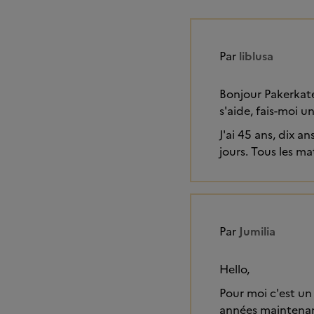
Par
liblusa
Bonjour Pakerkate,
s'aide, fais-moi un
J'ai 45 ans, dix a
jours. Tous les mat
Par
Jumilia
Hello,
Pour moi c'est un
années maintenant