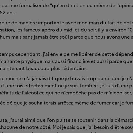
e pas me formaliser du "qu'en dira t-on ou même de l'opini
i 52 ans.
boire de manière importante avec mon mari du fait de no
isation, les fameux apéro du midi et du soir, il y a environ
 rhum mais sans jamais être soûl parce que nous avons une 
temps cependant, j'ai envie de me libérer de cette dépen
ma santé physique mais aussi financière et aussi parce que 
s maintenant beaucoup plus sédentaire.
e moi ne m'a jamais dit que je buvais trop parce que je n'a
uf une fois effectivement ou je suis tombée. Je suis d'une p
méfaits de l'alcool ce qui ne n'empêche pas de m'alcooliser, c
 décidé que je souhaiterais arrêter, même de fumer car je fu
usa, j'aurai aimé que l'on puisse se soutenir dans la démar
hacune de notre côté. Moi je sais que j'ai besoin d'être so