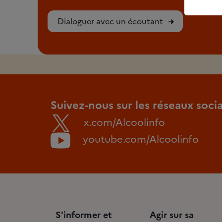
Dialoguer avec un écoutant
Suivez-nous sur les réseaux soci
x.com/Alcoolinfo
youtube.com/Alcoolinfo
S'informer et
Agir sur sa