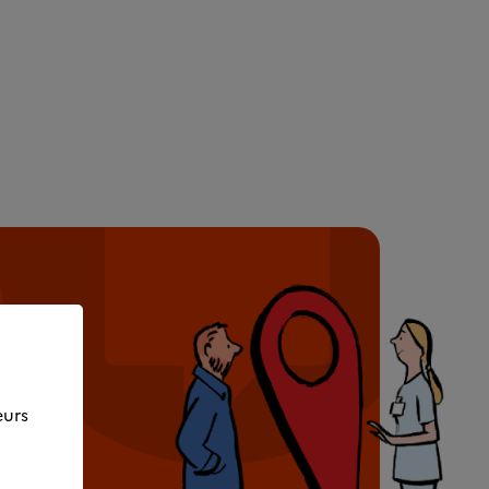
rès de
eurs
e
ssaire.