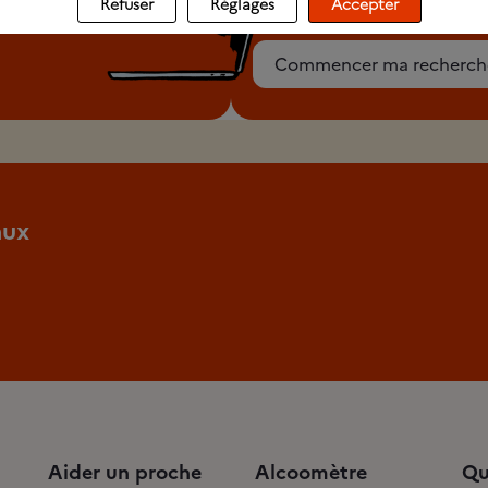
Refuser
Réglages
Accepter
Commencer ma recherch
aux
Aider un proche
Alcoomètre
Qu