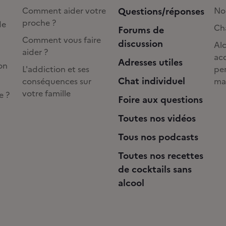
Comment aider votre
Questions/réponses
No
proche ?
de
Cha
Forums de
Comment vous faire
discussion
Alc
aider ?
acc
Adresses utiles
on
L'addiction et ses
pe
Chat individuel
conséquences sur
ma
votre famille
e ?
Foire aux questions
Toutes nos vidéos
Tous nos podcasts
Toutes nos recettes
de cocktails sans
alcool