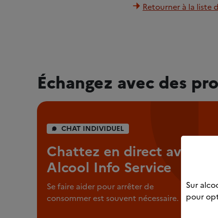
Retourner à la liste 
Échangez avec des pro
CHAT INDIVIDUEL
Chattez en direct avec
Alcool Info Service
Sur alcoo
Se faire aider pour arrêter de
pour opt
consommer est souvent nécessaire.