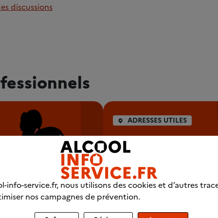
des discussions
fessionnels
ADRESSES UTILES
Trouver un
professionnel p
chez vous
l-info-service.fr, nous utilisons des cookies et d’autres trac
Se faire aider pour arrêter d
imiser nos campagnes de prévention.
consommer est souvent néce