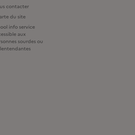
us contacter
rte du site
ool info service
essible aux
rsonnes sourdes ou
lentendantes