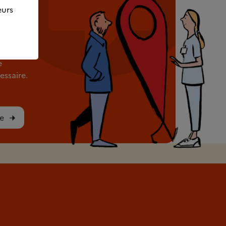
eurs
rès de
e
ssaire.
e