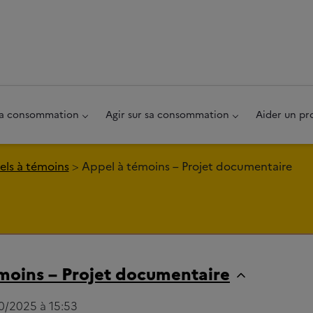
au pied de page
 sa consommation
Agir sur sa consommation
Aider un pr
ls à témoins
Appel à témoins – Projet documentaire
moins – Projet documentaire
10/2025 à 15:53