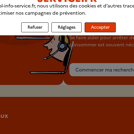
Trouver un
l-info-service.fr, nous utilisons des cookies et d’autres trac
imiser nos campagnes de prévention.
professionnel p
chez vous
Refuser
Réglages
Accepter
Se faire aider pour arrêter d
consommer est souvent néce
Commencer ma recherch
aux