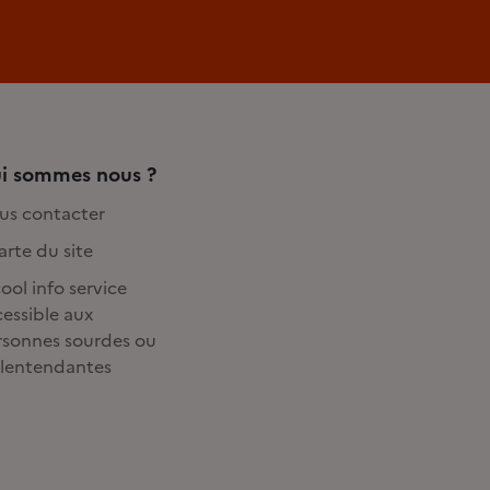
i sommes nous ?
us contacter
rte du site
ool info service
essible aux
rsonnes sourdes ou
lentendantes