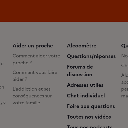
Aider un proche
Alcoomètre
Qu
Comment aider votre
Questions/réponses
No
proche ?
de
Cha
Forums de
Comment vous faire
discussion
Alc
aider ?
acc
Adresses utiles
on
L'addiction et ses
pe
Chat individuel
conséquences sur
ma
votre famille
e ?
Foire aux questions
Toutes nos vidéos
Tous nos podcasts