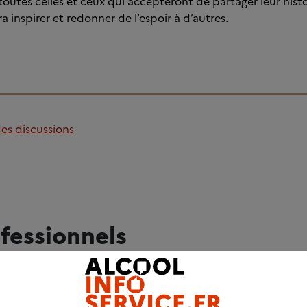
toutes celles et ceux qui accepteront de partager leur histo
 inspirer et redonner de l’espoir à d’autres.
des discussions
fessionnels
ADRESSES UTILES