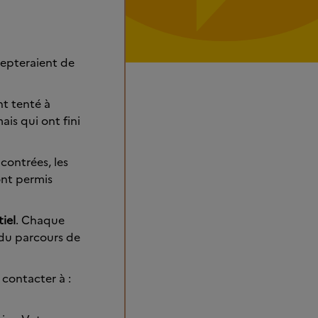
cepteraient de
nt tenté à
ais qui ont fini
ncontrées, les
 ont permis
iel
. Chaque
t du parcours de
 contacter à :