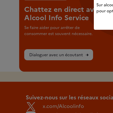
Sur alcoo
Chattez en direct avec
pour opt
Alcool Info Service
Se faire aider pour arrêter de
consommer est souvent nécessaire.
Dialoguer avec un écoutant
Suivez-nous sur les réseaux soci
x.com/Alcoolinfo