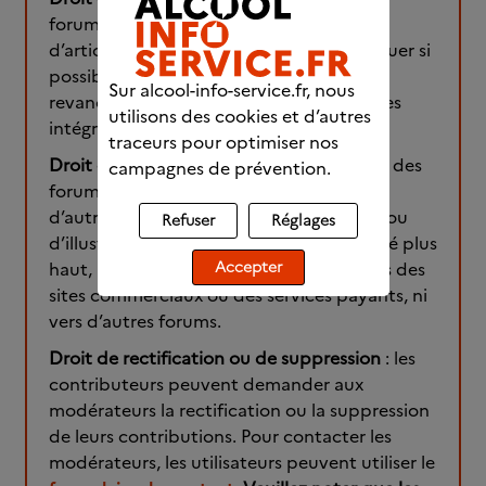
forums peuvent citer de courts extraits
d’articles ou d’ouvrages. Ils doivent indiquer si
possible la source de la citation. Il est en
Sur alcool-info-service.fr, nous
revanche interdit de reproduire des textes
utilisons des cookies et d’autres
intégraux.
traceurs pour optimiser nos
Droit de faire des liens
: les contributeurs des
campagnes de prévention.
forums peuvent proposer des liens vers
d’autres sites dans un but d’information ou
Refuser
Réglages
d’illustration. Cependant, comme indiqué plus
haut, les liens ne doivent pas pointer vers des
Accepter
sites commerciaux ou des services payants, ni
vers d’autres forums.
Droit de rectification ou de suppression
: les
contributeurs peuvent demander aux
modérateurs la rectification ou la suppression
de leurs contributions. Pour contacter les
modérateurs, les utilisateurs peuvent utiliser le