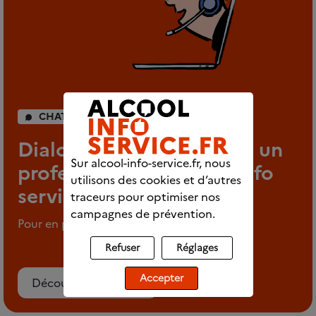
CHAT INDIVIDUEL
Dialoguez en direct avec un
Sur alcool-info-service.fr, nous
professionnel d’Alcool info
utilisons des cookies et d’autres
service
traceurs pour optimiser nos
campagnes de prévention.
Pour en parler en tout anonymat
Refuser
Réglages
Accepter
Découvrez le chat