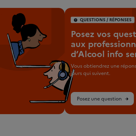
QUESTIONS / RÉPONSES
Posez vos quest
aux professionn
d’Alcool info se
Vous obtiendrez une répons
jours qui suivent.
Posez une question