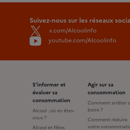
Suivez-nous sur les réseaux soci
x.com/Alcoolinfo
youtube.com/Alcoolinfo
S'informer et
Agir sur sa
évaluer sa
consommation
consommation
Comment arrêter 
boire ?
Alcool : où en êtes-
vous ?
Comment réduire
votre consommati
Alcool et fêtes