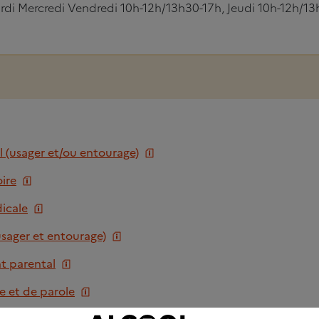
rdi Mercredi Vendredi 10h-12h/13h30-17h, Jeudi 10h-12h/1
l (usager et/ou entourage)
ire
icale
usager et entourage)
 parental
e et de parole