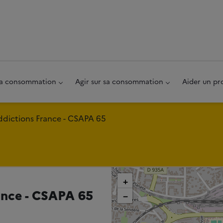
au pied de page
 sa consommation
Agir sur sa consommation
Aider un pr
ddictions France - CSAPA 65
+
ance - CSAPA 65
−