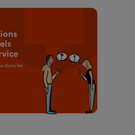
ions
els
rvice
e dans les