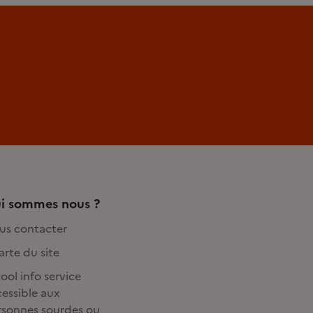
i sommes nous ?
us contacter
rte du site
ool info service
essible aux
rsonnes sourdes ou