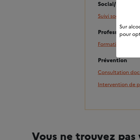
Social/Insertio
Suivi socio-éducat
Sur alcoo
Professionnel
pour opt
Formation
Prévention
Consultation do
Intervention de 
Vous ne trouvez pas 