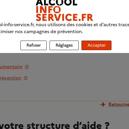
n
if
l-info-service.fr, nous utilisons des cookies et d’autres trac
imiser nos campagnes de prévention.
Refuser
Réglages
Accepter
cumentaire
prévention
Retourner
votre structure d’aide ?