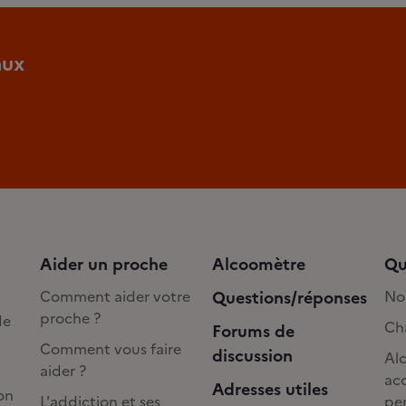
aux
Aider un proche
Alcoomètre
Qu
Comment aider votre
Questions/réponses
No
proche ?
de
Cha
Forums de
Comment vous faire
discussion
Alc
aider ?
acc
Adresses utiles
on
L'addiction et ses
pe