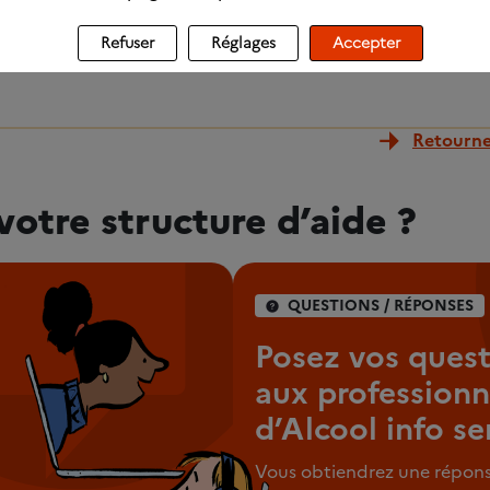
if
Refuser
Réglages
Accepter
Retourner
votre structure d’aide ?
QUESTIONS / RÉPONSES
Posez vos quest
aux professionn
d’Alcool info se
Vous obtiendrez une répons