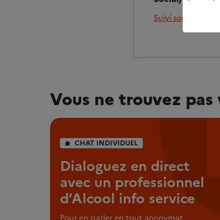
Suivi socio-éducat
Vous ne trouvez pas 
CHAT INDIVIDUEL
Dialoguez en direct
avec un professionnel
d’Alcool info service
Pour en parler en tout anonymat