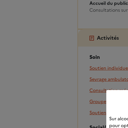
Accueil du public
Consultations sur
Activités
Soin
Soutien individue
Sevrage ambulato
Consultation méd
Groupe d'entraid
Soutien familial (
Sur alcoo
pour opt
Social/Insertio