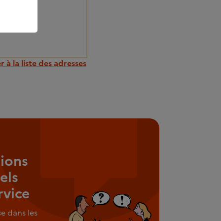
 à la liste des adresses
ions
els
rvice
e dans les