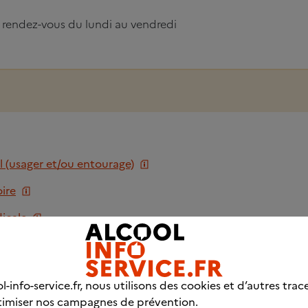
 rendez-vous du lundi au vendredi
l (usager et/ou entourage)
ire
icale
e et de parole
usager et entourage)
l-info-service.fr, nous utilisons des cookies et d’autres trac
imiser nos campagnes de prévention.
n