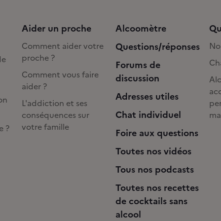
Aider un proche
Alcoomètre
Qu
Comment aider votre
Questions/réponses
No
proche ?
de
Cha
Forums de
Comment vous faire
discussion
Alc
aider ?
acc
Adresses utiles
on
L'addiction et ses
pe
Chat individuel
conséquences sur
ma
votre famille
e ?
Foire aux questions
Toutes nos vidéos
Tous nos podcasts
Toutes nos recettes
de cocktails sans
alcool