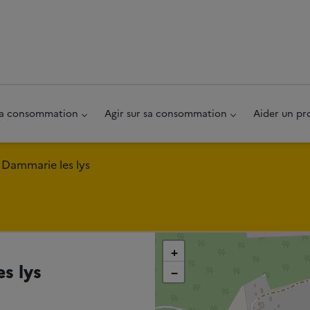
au pied de page
 sa consommation
Agir sur sa consommation
Aider un pr
 Dammarie les lys
+
s lys
−