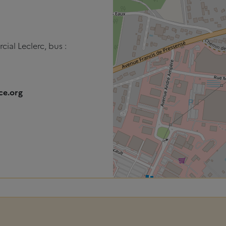
ial Leclerc, bus :
ce.org