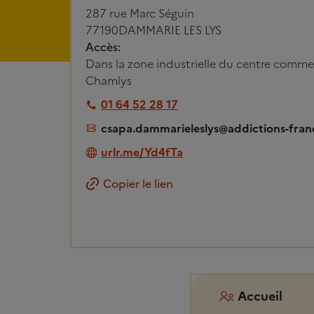
287 rue Marc Séguin
77190
DAMMARIE LES LYS
Accès:
Dans la zone industrielle du centre commerc
Chamlys
01 64 52 28 17
csapa.dammarieleslys@addictions-fran
urlr.me/Yd4fTa
Copier le lien
Accueil