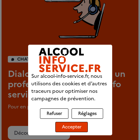
CHAT INDIVIDUEL
Dialoguez en direct avec un
Sur alcool-info-service.fr, nous
professionnel d’Alcool info
utilisons des cookies et d’autres
traceurs pour optimiser nos
service
campagnes de prévention.
Pour en parler en tout anonymat
Refuser
Réglages
Accepter
Découvrez le chat