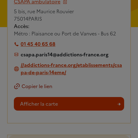
CSAPA ambulatoire
5 bis, rue Maurice Rouvier
75014
PARIS
Accès:
Métro : Plaisance ou Port de Vanves - Bus 62
01 45 40 65 68
csapa.paris14@addictions-france.org
//addictions-france.org/etablissements/csa
pa-de-paris-14eme/
Copier le lien
Afficher la carte