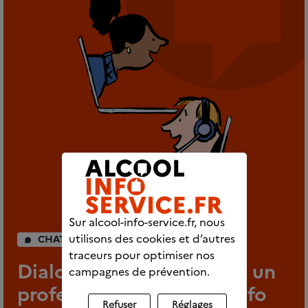
Sur alcool-info-service.fr, nous
utilisons des cookies et d’autres
CHAT INDIVIDUEL
traceurs pour optimiser nos
Dialoguez en direct avec un
campagnes de prévention.
professionnel d’Alcool info
Refuser
Réglages