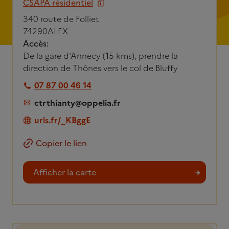
CSAPA résidentiel
340 route de Folliet
74290
ALEX
Accès:
De la gare d'Annecy (15 kms), prendre la
direction de Thônes vers le col de Bluffy
07 87 00 46 14
ctrthianty@oppelia.fr
urls.fr/_KBggE
Copier le lien
Afficher la carte