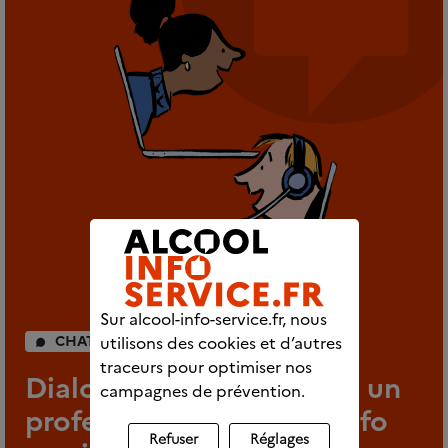
Sur alcool-info-service.fr, nous
CHAT INDIVIDUEL
utilisons des cookies et d’autres
traceurs pour optimiser nos
Dialoguez en direct avec un
campagnes de prévention.
professionnel d’Alcool info
Refuser
Réglages