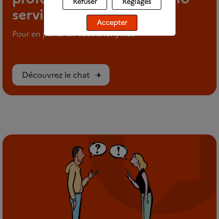
Refuser
Réglages
service
Accepter
Pour en parler en tout anonymat
Découvrez le chat