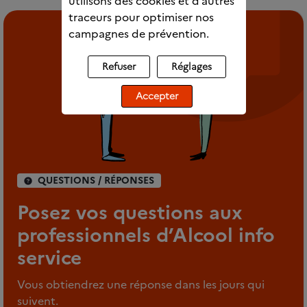
utilisons des cookies et d’autres
traceurs pour optimiser nos
campagnes de prévention.
Refuser
Réglages
Accepter
QUESTIONS / RÉPONSES
Posez vos questions aux
professionnels d’Alcool info
service
Vous obtiendrez une réponse dans les jours qui
suivent.