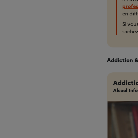
profes
en diff
Si vou
sachez
Addiction &
Addictio
Alcool Info