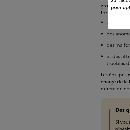
Sur alcoo
grossesse, le
pour opt
fœtale). C’es
un retard d
des anomal
des malfor
et des atte
troubles 
Les équipes m
charge de la 
durera de nom
Des q
Si vou
n’hési