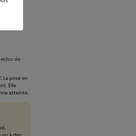
eurs
sation
l et/ou de
 La prise en
t. Elle
nne atteinte.
ol,
e ou à des