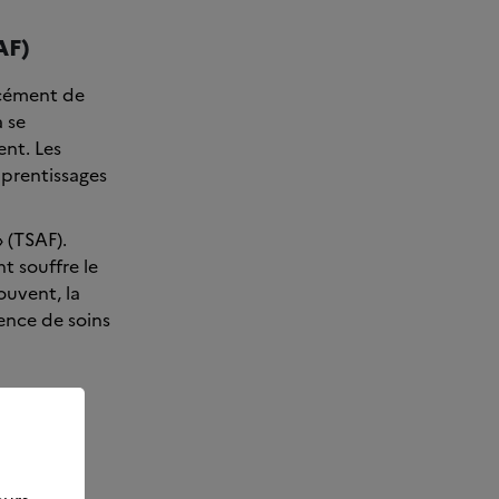
AF)
rcément de
a se
ent. Les
pprentissages
» (TSAF).
t souffre le
ouvent, la
sence de soins
ation
nt la