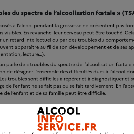
bles du spectre de l’alcoolisation fœtale » (TS
posés à l’alcool pendant la grossesse ne présentent pas fo
 visibles. En revanche, leur cerveau peut être touché. Cel
r un retard intellectuel ou par des troubles du comportem
peuvent apparaître au fil de son développement et de ses a
entation, lecture…).
on parle de « troubles du spectre de l’alcoolisation fœtale 
on de désigner l’ensemble des difficultés dues à l’alcool don
es troubles sont difficiles à repérer et à diagnostiquer et s
ge de l’enfant ne se fait pas ou se fait tardivement. En l’ab
e de l’enfant et de sa famille peut être difficile.
ébés les plus touchés : le syndrome d’alcoolis
AF)
de consommations importantes et régulières d’alcool penda