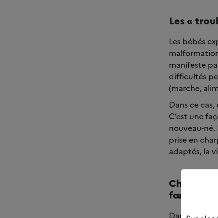
Les « trou
Les bébés ex
malformations
manifeste pa
difficultés 
(marche, alim
Dans ce cas, 
C’est une faç
nouveau-né. L
prise en char
adaptés, la vi
Chez les b
fœtale (S
Dans le cas 