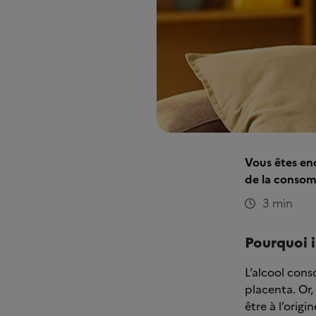
Vous êtes enc
de la consom
3 min
Pourquoi i
L’alcool con
placenta. Or,
être à l’orig