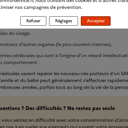
l-info-service.fr, nous utilisons des cookies et d’autres trac
 bébé risque de naître atteint d’un SAF (syndrome d’alcooli
imiser nos campagnes de prévention.
t le cas le plus grave. Les conséquences sont :
Refuser
Réglages
Accepter
e croissance : le nouveau-né est de petite taille,
ies du visage,
mations d’autres organes (le plus souvent internes),
intes cérébrales qui sont à l’origine d’un retard intellectue
du comportement.
édicales savent repérer les nouveau-nés porteurs d’un SAF.
famille et du bébé peut généralement s’effectuer rapidemen
breuses années, parfois tout au long de la vie de la perso
uestions ? Des difficultés ? Ne restez pas seule
s vous sentez en difficulté avec votre consommation d’alco
tez pas à en parler aux soignants qui suivent votre grossess