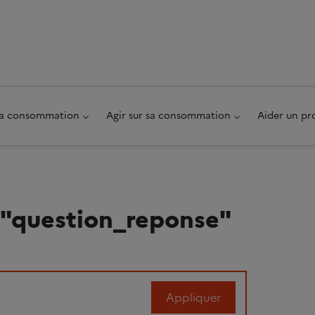
au pied de page
 sa consommation
Agir sur sa consommation
Aider un pr
 "question_reponse"