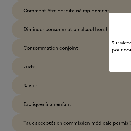
Comment être hospitalisé rapidement
Diminuer consommation alcool hors hospitalisa
Sur alcoo
Consommation conjoint
pour opt
kudzu
Savoir
Expliquer à un enfant
Taux acceptés en commission médicale permis 