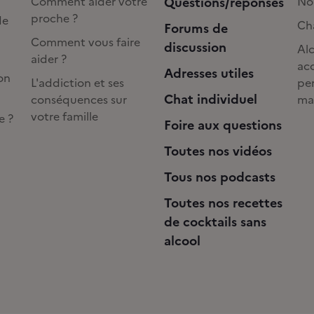
Comment aider votre
Questions/réponses
No
proche ?
de
Cha
Forums de
Comment vous faire
discussion
Alc
aider ?
acc
Adresses utiles
on
L'addiction et ses
pe
Chat individuel
conséquences sur
ma
votre famille
e ?
Foire aux questions
Toutes nos vidéos
Tous nos podcasts
Toutes nos recettes
de cocktails sans
alcool