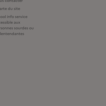
us contacter
rte du site
ool info service
essible aux
rsonnes sourdes ou
lentendantes