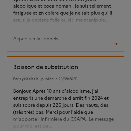
alcoolique et cocainoman.. Je suis tellement
fatiguée et zn colère que je ne sait plus qui il
est, si je deviens folle ou si il me manipule,...
Aspects relationnels
Lire
le
fil
Boisson de substitution
Par
ayaïeaïeaïe
, publiée le 25/08/2025
Bonjour, Après 10 ans d'alcoolisme, j'ai
entrepris une démarche d'arrêt fin 2024 et
suis sobre depuis 226 jours. Des hauts, des
(très très) bas. Merci pour l'aide que
m'apporte l'infirmière du CSAPA. Le message
pour moi est de...