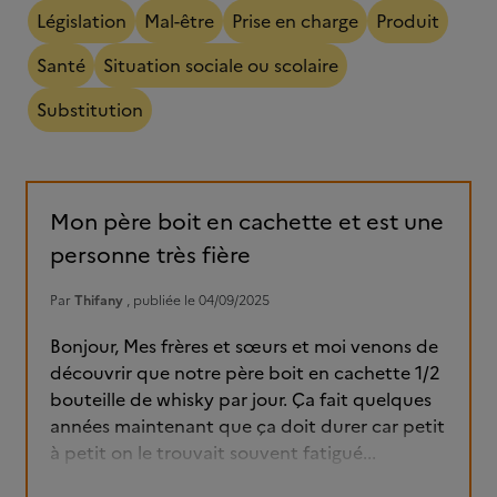
Législation
Mal-être
Prise en charge
Produit
Santé
Situation sociale ou scolaire
Substitution
Mon père boit en cachette et est une
personne très fière
Par
Thifany
, publiée le 04/09/2025
Bonjour, Mes frères et sœurs et moi venons de
découvrir que notre père boit en cachette 1/2
bouteille de whisky par jour. Ça fait quelques
années maintenant que ça doit durer car petit
à petit on le trouvait souvent fatigué...