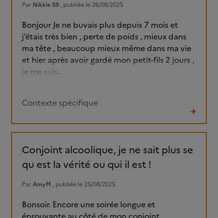
Par
Nikkie 59
, publiée le 26/08/2025
Bonjour Je ne buvais plus depuis 7 mois et
j’étais très bien , perte de poids , mieux dans
ma tête , beaucoup mieux même dans ma vie
et hier après avoir gardé mon petit-fils 2 jours ,
je me suis...
Contexte spécifique
Lire
le
fil
Conjoint alcoolique, je ne sait plus se
qu est la vérité ou qui il est !
Par
AmyM
, publiée le 25/08/2025
Bonsoir. Encore une soirée longue et
éprouvante au côté de mon conjoint