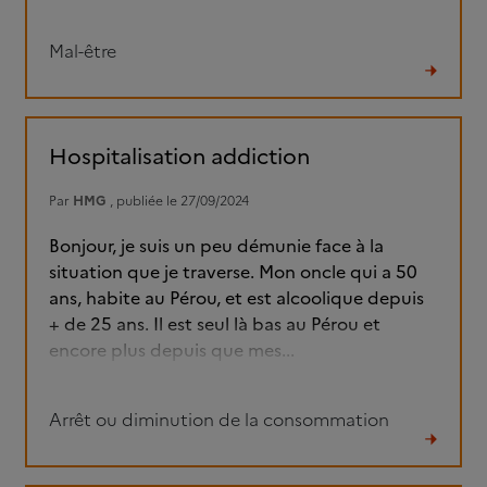
Mal-être
Lire
le
fil
Hospitalisation addiction
Par
HMG
, publiée le 27/09/2024
Bonjour, je suis un peu démunie face à la
situation que je traverse. Mon oncle qui a 50
ans, habite au Pérou, et est alcoolique depuis
+ de 25 ans. Il est seul là bas au Pérou et
encore plus depuis que mes...
Arrêt ou diminution de la consommation
Lire
le