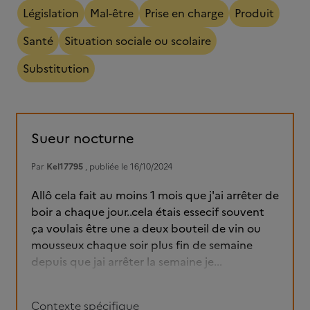
Législation
Mal-être
Prise en charge
Produit
Santé
Situation sociale ou scolaire
Substitution
Sueur nocturne
Par
Kel17795
, publiée le 16/10/2024
Allô cela fait au moins 1 mois que j'ai arrêter de
boir a chaque jour..cela étais essecif souvent
ça voulais être une a deux bouteil de vin ou
mousseux chaque soir plus fin de semaine
depuis que jai arrêter la semaine je...
Contexte spécifique