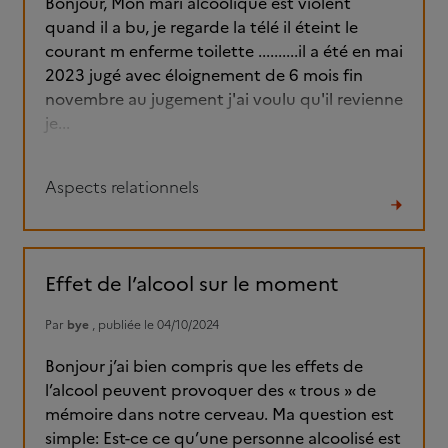
Bonjour, Mon mari alcoolique est violent
quand il a bu, je regarde la télé il éteint le
courant m enferme toilette ..........il a été en mai
2023 jugé avec éloignement de 6 mois fin
novembre au jugement j'ai voulu qu'il revienne
je...
Aspects relationnels
Lire
le
fil
Effet de l’alcool sur le moment
Par
bye
, publiée le 04/10/2024
Bonjour j’ai bien compris que les effets de
l’alcool peuvent provoquer des « trous » de
mémoire dans notre cerveau. Ma question est
simple: Est-ce ce qu’une personne alcoolisé est