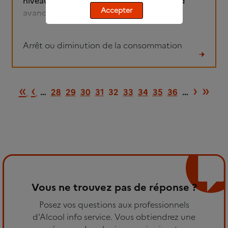
niveau de mon foyer. Que faire??? Merci d
Accepter
avance.
Arrêt ou diminution de la consommation
Lire
le
Première page
Page précédente
Page 
Der
«
‹
›
»
fil
…
28
29
30
31
32
33
34
35
36
…
Vous ne trouvez pas de réponse ?
Posez vos questions aux professionnels
d'Alcool info service. Vous obtiendrez une