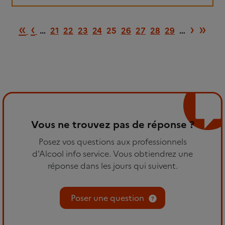
Lire
le
Première page
Page précédente
Page 
Der
«
‹
›
»
fil
…
21
22
23
24
25
26
27
28
29
…
Vous ne trouvez pas de réponse ?
Posez vos questions aux professionnels
d'Alcool info service. Vous obtiendrez une
réponse dans les jours qui suivent.
Poser une question