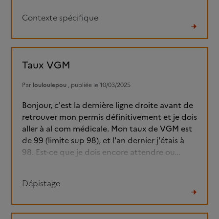
Contexte spécifique
Lire
le
fil
Taux VGM
Par
louloulepou
, publiée le 10/03/2025
Bonjour, c'est la dernière ligne droite avant de
retrouver mon permis définitivement et je dois
aller à al com médicale. Mon taux de VGM est
de 99 (limite sup 98), et l'an dernier j'étais à
98. Est-ce que je dois encore attendre ou...
Dépistage
Lire
le