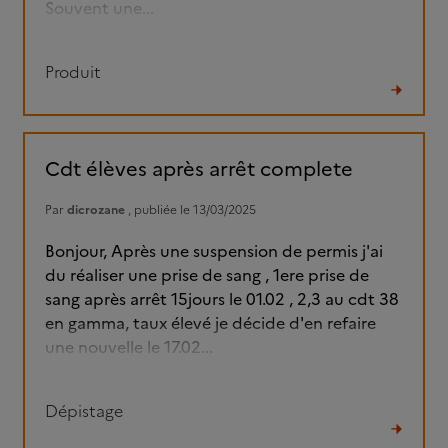
Souvent une...
Produit
Lire
le
fil
Cdt élèves après arrêt complete
Par
dicrozane
, publiée le 13/03/2025
Bonjour, Après une suspension de permis j'ai
du réaliser une prise de sang , 1ere prise de
sang après arrêt 15jours le 01.02 , 2,3 au cdt 38
en gamma, taux élevé je décide d'en refaire
une nouvelle le 17.02...
Dépistage
Lire