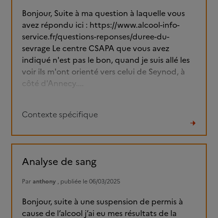
Bonjour, Suite à ma question à laquelle vous
avez répondu ici : https://www.alcool-info-
service.fr/questions-reponses/duree-du-
sevrage Le centre CSAPA que vous avez
indiqué n'est pas le bon, quand je suis allé les
voir ils m'ont orienté vers celui de Seynod, à
côté d'Annecy....
Contexte spécifique
Lire
le
fil
Analyse de sang
Par
anthony
, publiée le 06/03/2025
Bonjour, suite à une suspension de permis à
cause de l’alcool j’ai eu mes résultats de la