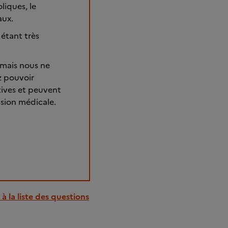
iques, le
aux.
 étant très
 mais nous ne
z pouvoir
tives et peuvent
ssion médicale.
à la liste des questions