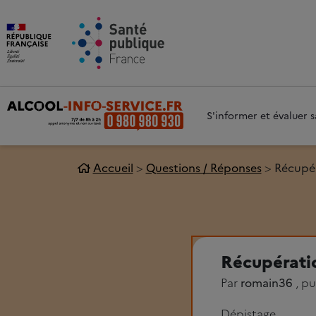
Aller au contenu principal
Aller 
S'informer et évaluer
Accueil
Questions / Réponses
Récupér
Récupérati
Par
romain36
, pu
Dépistage