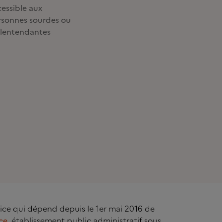
essible aux
rsonnes sourdes ou
lentendantes
rvice qui dépend depuis le 1er mai 2016 de
ce
, établissement public administratif sous