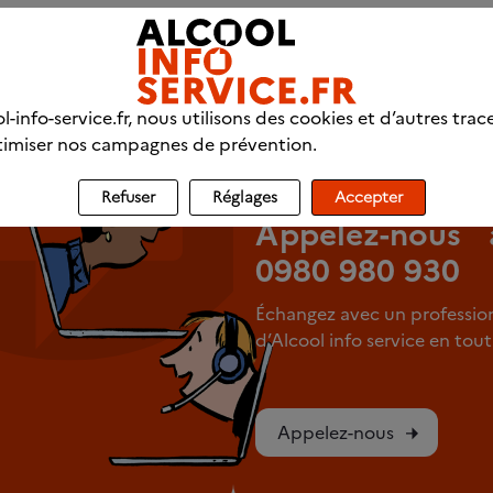
fessionnels
l-info-service.fr, nous utilisons des cookies et d’autres trac
imiser nos campagnes de prévention.
LIGNE DIRECTE
Refuser
Réglages
Accepter
Appelez-nous 
0980 980 930
Échangez avec un professio
d’Alcool info service en to
Appelez-nous