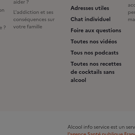
aider ?
acc
Adresses utiles
on
L'addiction et ses
pe
Chat individuel
conséquences sur
ma
votre famille
e ?
Foire aux questions
Toutes nos vidéos
Tous nos podcasts
Toutes nos recettes
de cocktails sans
alcool
Alcool info service est un se
l’agence Santé publique Fran