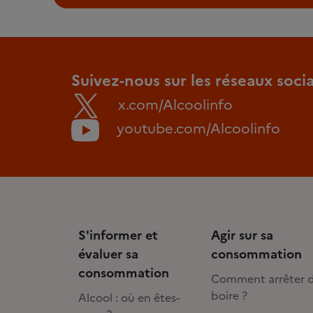
Suivez-nous sur les réseaux soci
x.com/Alcoolinfo
youtube.com/Alcoolinfo
S'informer et
Agir sur sa
évaluer sa
consommation
consommation
Comment arrêter 
boire ?
Alcool : où en êtes-