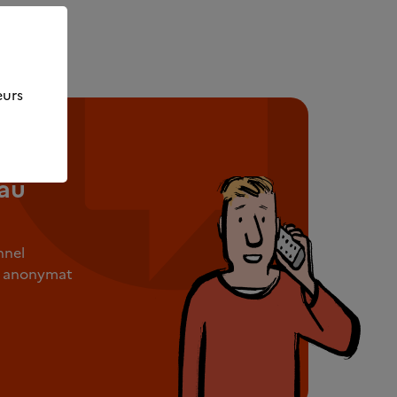
eurs
au
nnel
ut anonymat