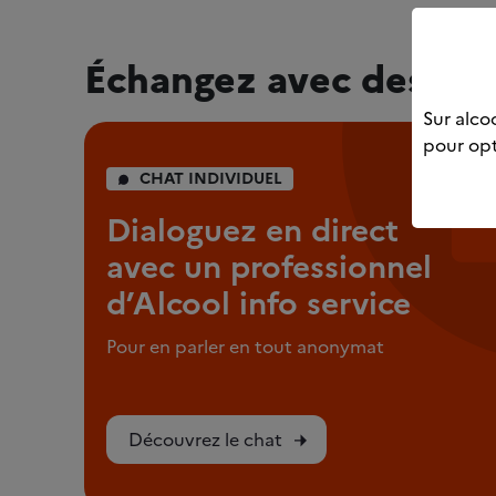
Échangez avec des pro
Sur alcoo
pour opt
CHAT INDIVIDUEL
Dialoguez en direct
avec un professionnel
d’Alcool info service
Pour en parler en tout anonymat
Découvrez le chat