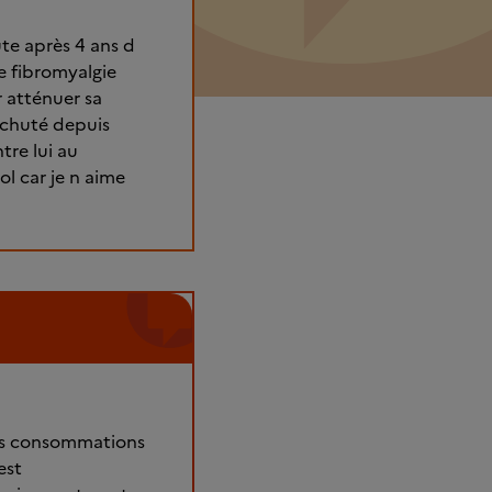
ute après 4 ans d
e fibromyalgie
r atténuer sa
rechuté depuis
tre lui au
ol car je n aime
des consommations
est