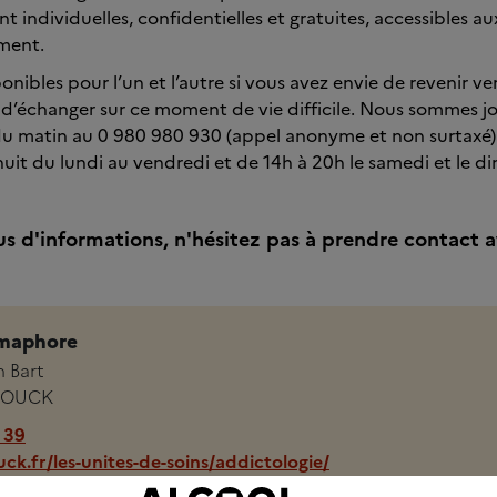
t individuelles, confidentielles et gratuites, accessibles a
ement.
nibles pour l’un et l’autre si vous avez envie de revenir v
d’échanger sur ce moment de vie difficile. Nous sommes jo
du matin au 0 980 980 930 (appel anonyme et non surtaxé) 
uit du lundi au vendredi et de 14h à 20h le samedi et le d
us d'informations, n'hésitez pas à prendre contact a
maphore
n Bart
ROUCK
 39
ck.fr/les-unites-de-soins/addictologie/