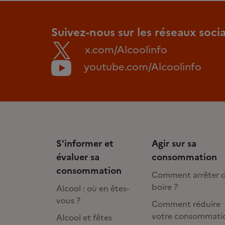
Suivez-nous sur les réseaux soci
x.com/Alcoolinfo
youtube.com/Alcoolinfo
S'informer et
Agir sur sa
évaluer sa
consommation
consommation
Comment arrêter 
boire ?
Alcool : où en êtes-
vous ?
Comment réduire
votre consommati
Alcool et fêtes