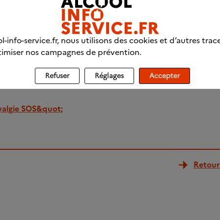
li : Personnes confrontées à un problème d'addiction avec o
), entourage
détails
l-info-service.fr, nous utilisons des cookies et d’autres trac
imiser nos campagnes de prévention.
Refuser
Réglages
Accepter
algie SOS&quot;
Retour 