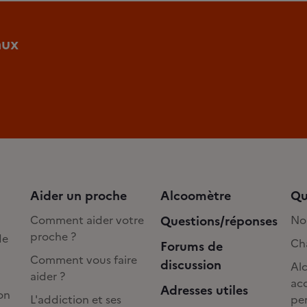
aux
Aider un proche
Alcoomètre
Qu
Comment aider votre
Questions/réponses
No
proche ?
de
Cha
Forums de
Comment vous faire
discussion
Alc
aider ?
acc
Adresses utiles
on
L'addiction et ses
pe