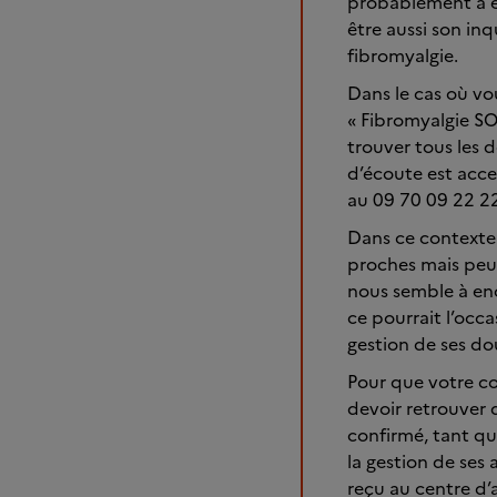
probablement à e
être aussi son in
fibromyalgie.
Dans le cas où vou
« Fibromyalgie SO
trouver tous les 
d’écoute est acces
au 09 70 09 22 22
Dans ce contexte 
proches mais peut
nous semble à enc
ce pourrait l’occ
gestion de ses do
Pour que votre con
devoir retrouver 
confirmé, tant qu
la gestion de ses a
reçu au centre d’a