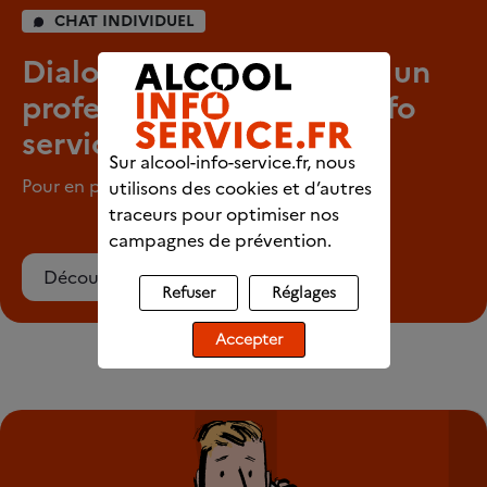
CHAT INDIVIDUEL
Dialoguez en direct avec un
professionnel d’Alcool info
service
Sur alcool-info-service.fr, nous
Pour en parler en tout anonymat
utilisons des cookies et d’autres
traceurs pour optimiser nos
campagnes de prévention.
Découvrez le chat
Refuser
Réglages
Accepter