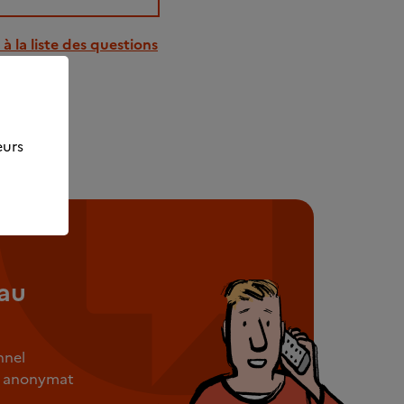
à la liste des questions
eurs
au
nnel
ut anonymat