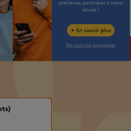
précieuse, participez à notre
étude !
Mon compte
Espace pro
Recherche
En savoir plus
Ne plus me demander
En parler
oche
Questions les plus fréquentes
nts)