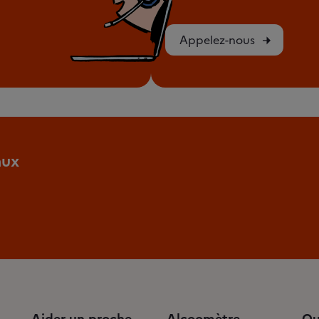
Appelez-nous
aux
Aider un proche
Alcoomètre
Qu