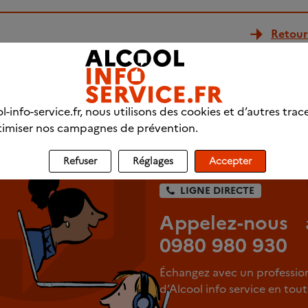
Retour 
l-info-service.fr, nous utilisons des cookies et d’autres trac
fessionnels
imiser nos campagnes de prévention.
Refuser
Réglages
Accepter
LIGNE DIRECTE
Appelez-nous 
0980 980 930
Échangez avec un professio
d’Alcool info service en to