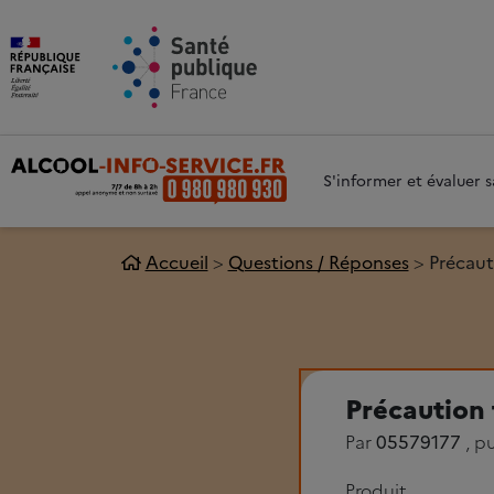
Aller au contenu principal
Aller 
S'informer et évaluer
Accueil
Questions / Réponses
Précaut
Précaution 
Par
05579177
, p
Produit