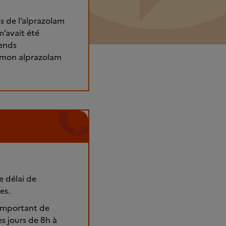
s de l’alprazolam
m’avait été
rends
t mon alprazolam
e délai de
es.
 important de
s jours de 8h à