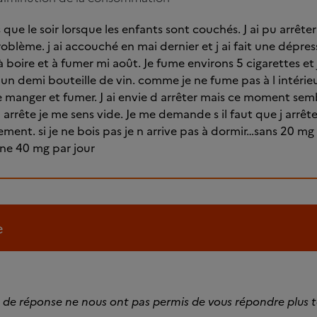
s que le soir lorsque les enfants sont couchés. J ai pu arrêt
roblème. j ai accouché en mai dernier et j ai fait une dépre
à boire et à fumer mi août. Je fume environs 5 cigarettes et
un demi bouteille de vin. comme je ne fume pas à l intérieur
e manger et fumer. J ai envie d arrêter mais ce moment se
j arrête je me sens vide. Je me demande s il faut que j arrê
ment. si je ne bois pas je n arrive pas à dormir…sans 20 mg 
ine 40 mg par jour
e
s de réponse ne nous ont pas permis de vous répondre plus t