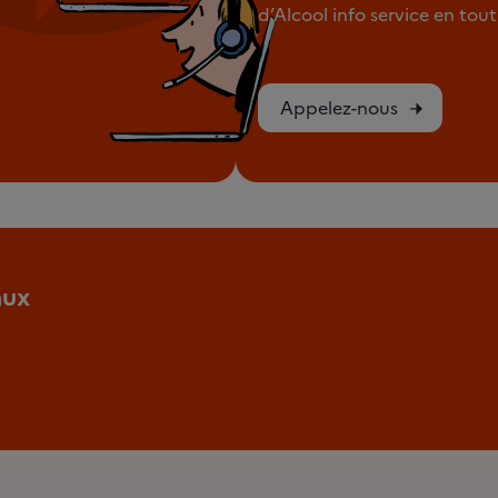
d’Alcool info service en to
Appelez-nous
aux