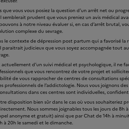
 excuser.
ue vous vous posiez la question d’un arrêt net ou progre
 semblerait prudent que vous preniez un avis médical avan
pouvons à notre niveau évaluer si, en cas d’arrêt brutal, vo
olution complexe du sevrage.
ans le contexte de dépression post partum qui a favorisé la 
 paraitrait judicieux que vous soyez accompagnée tout au 
age.
 actuellement d’un suivi médical et psychologique, il ne fa
fessionnels que vous rencontrez de votre projet et solliciter
ibilité de vous rapprocher de centres de consultations spéc
es professionnels de l’addictologie. Nous vous joignons de
nsultations dans ces centres sont individuelles, confidentie
tre disposition bien sûr dans le cas où vous souhaiteriez p
irectement. Nous sommes joignables tous les jours de 8h 
ppel anonyme et gratuit) ainsi que par Chat de 14h à minui
h à 20h le samedi et le dimanche.