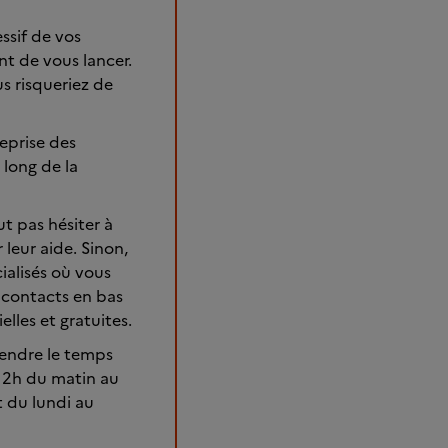
ssif de vos
t de vous lancer.
us risqueriez de
reprise des
long de la
ut pas hésiter à
 leur aide. Sinon,
ialisés où vous
s contacts en bas
lles et gratuites.
rendre le temps
à 2h du matin au
t du lundi au