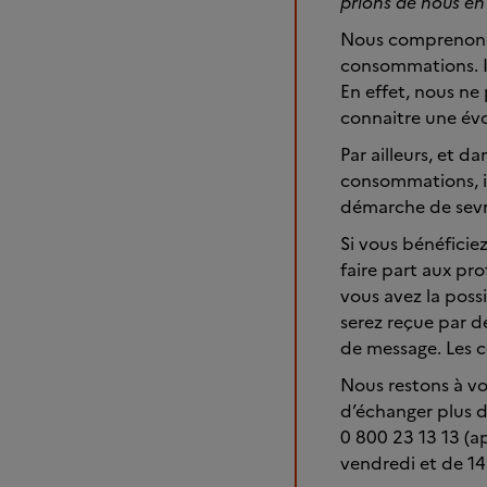
prions de nous en
Nous comprenons q
consommations. Il
En effet, nous ne 
connaitre une év
Par ailleurs, et d
consommations, il
démarche de sevr
Si vous bénéficiez
faire part aux pro
vous avez la poss
serez reçue par d
de message. Les co
Nous restons à vo
d’échanger plus d
0 800 23 13 13 (a
vendredi et de 14