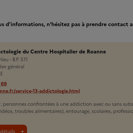
us d'informations, n'hésitez pas à prendre contact a
ictologie du Centre Hospitalier de Roanne
ieu - B.P. 511
ier général
E
 69
ne.fr/service-13-addictologie.html
i : personnes confrontées à une addiction avec ou sans sub
vidéos, troubles alimentaires), entourage, scolaires, professi
détails