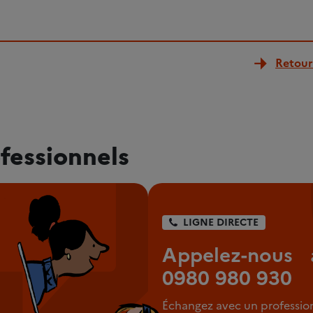
Retour 
fessionnels
LIGNE DIRECTE
Appelez-nous 
0980 980 930
Échangez avec un professio