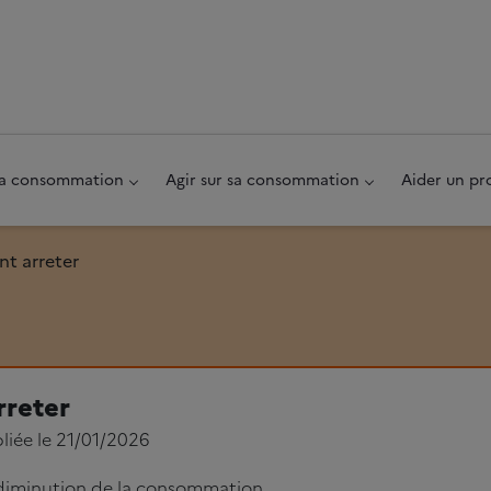
au pied de page
 sa consommation
Agir sur sa consommation
Aider un pr
t arreter
reter
liée le 21/01/2026
 diminution de la consommation