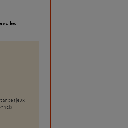
vec les
stance (jeux
onnels,