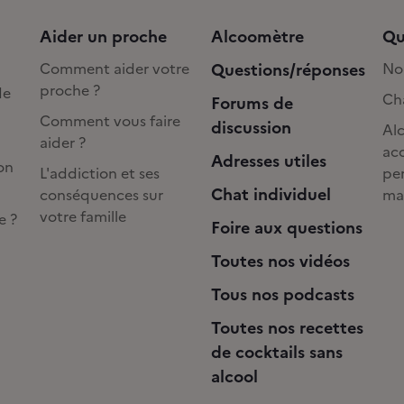
Aider un proche
Alcoomètre
Qu
Comment aider votre
Questions/réponses
No
proche ?
de
Cha
Forums de
Comment vous faire
discussion
Alc
aider ?
acc
Adresses utiles
on
L'addiction et ses
pe
Chat individuel
conséquences sur
ma
votre famille
e ?
Foire aux questions
Toutes nos vidéos
Tous nos podcasts
Toutes nos recettes
de cocktails sans
alcool