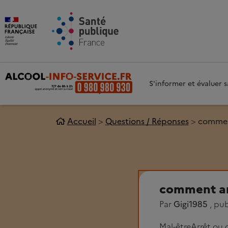
Aller au contenu principal
Aller 
S'informer et évaluer
Accueil
Questions / Réponses
commen
comment ar
Par
Gigi1985
, pub
Mal-être
Arrêt ou