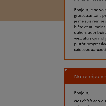
Bonjour, je ne voi
grossesses sans p
je me suis remise 
bière et au moins 
dehors pour boir
vie… alors quand 
plutôt progressive
suis sous paroxet
Notre répons
Bonjour,
Nos délais actuel