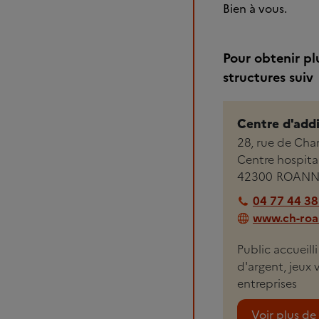
Bien à vous.
Pour obtenir pl
structures suiv
Centre d'add
28, rue de Charl
Centre hospital
42300
ROANN
04 77 44 38
www.ch-roan
Public accueill
d'argent, jeux 
entreprises
Voir plus de 