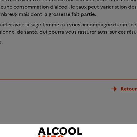
ucune consommation d’alcool, le taux peut varier selon des
mbreux mais dont la grossesse fait partie.
parler avec la sage-femme qui vous accompagne durant cet
ionnel de santé, qui pourra vous rassurer aussi sur ces résu
t.
Retour 
fessionnels