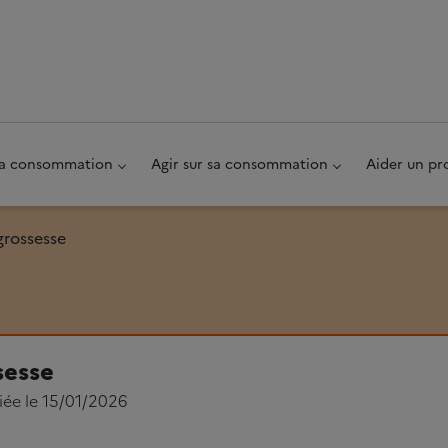
au pied de page
 sa consommation
Agir sur sa consommation
Aider un pr
grossesse
sesse
iée le 15/01/2026