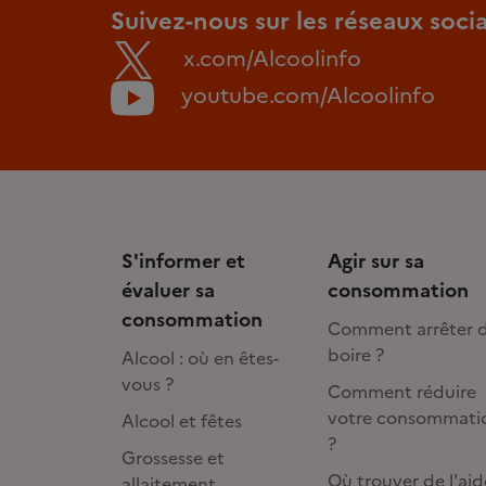
Suivez-nous sur les réseaux soci
x.com/Alcoolinfo
youtube.com/Alcoolinfo
S'informer et
Agir sur sa
évaluer sa
consommation
consommation
Comment arrêter 
boire ?
Alcool : où en êtes-
vous ?
Comment réduire
votre consommati
Alcool et fêtes
?
Grossesse et
Où trouver de l'aid
allaitement