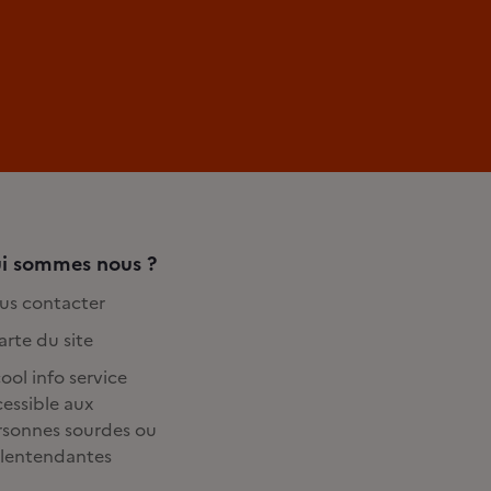
i sommes nous ?
us contacter
rte du site
ool info service
essible aux
rsonnes sourdes ou
lentendantes