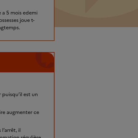
ne a 5 mois edemi
ossesses joue t-
ongtemps.
puisqu’il est un
faire augmenter ce
arrêt, il
mmation régulière