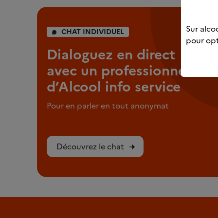
Sur alcoo
CHAT INDIVIDUEL
pour opt
Dialoguez en direct
avec un professionnel
d’Alcool info service
Pour en parler en tout anonymat
Découvrez le chat