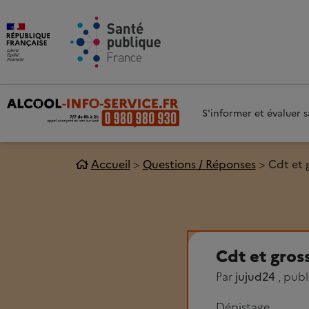
Aller au contenu principal
Aller 
S'informer et évaluer
Accueil
Questions / Réponses
Cdt et 
Cdt et gros
Par
jujud24
, publ
Dépistage