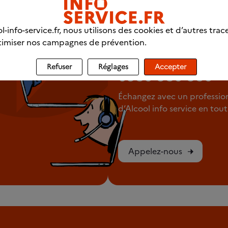
l-info-service.fr, nous utilisons des cookies et d’autres trac
LIGNE DIRECTE
imiser nos campagnes de prévention.
Appelez-nous 
Refuser
Réglages
Accepter
0980 980 930
Échangez avec un professio
d’Alcool info service en to
Appelez-nous