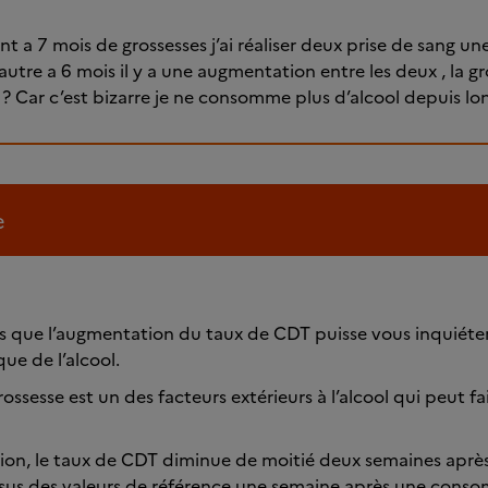
nt a 7 mois de grossesses j’ai réaliser deux prise de sang u
’autre a 6 mois il y a une augmentation entre les deux , la gr
at ? Car c’est bizarre je ne consomme plus d’alcool depuis l
e
que l’augmentation du taux de CDT puisse vous inquiéter 
ue de l’alcool.
grossesse est un des facteurs extérieurs à l’alcool qui peut 
ion, le taux de CDT diminue de moitié deux semaines après l’
us des valeurs de référence une semaine après une conso