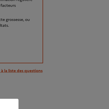
 facteurs
te grossesse, ou
ltats.
à la liste des questions