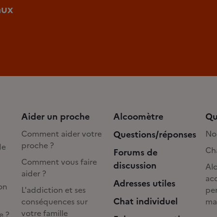
aux
Aider un proche
Alcoomètre
Qu
Comment aider votre
Questions/réponses
No
proche ?
de
Cha
Forums de
Comment vous faire
discussion
Alc
aider ?
acc
Adresses utiles
on
L'addiction et ses
pe
Chat individuel
conséquences sur
ma
votre famille
e ?