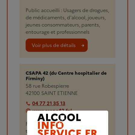
Public accueilli : Usagers de drogues,
de médicaments, d'alcool, joueurs,
jeunes consommateurs, parents,
entourage et professionnels
Voir plus de détails
CSAPA 42 (du Centre hospitalier de
Firminy)
58 rue Robespierre
42100
SAINT ETIENNE
04 77 21 35 13
www.csapa42.fr/
Public accueilli : usagers d'alcool, de
tabac, de cannabis, personnes