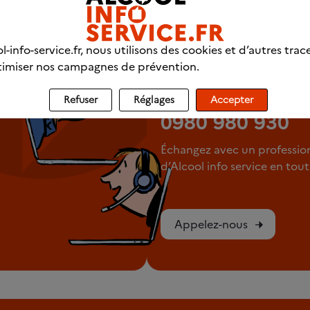
fessionnels
l-info-service.fr, nous utilisons des cookies et d’autres trac
imiser nos campagnes de prévention.
LIGNE DIRECTE
Appelez-nous 
Refuser
Réglages
Accepter
0980 980 930
Échangez avec un professio
d’Alcool info service en to
Appelez-nous