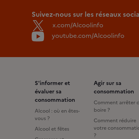
Suivez-nous sur les réseaux soci
x.com/Alcoolinfo
youtube.com/Alcoolinfo
S'informer et
Agir sur sa
évaluer sa
consommation
consommation
Comment arrêter 
boire ?
Alcool : où en êtes-
vous ?
Comment réduire
votre consommati
Alcool et fêtes
?