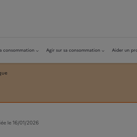
au pied de page
 sa consommation
Agir sur sa consommation
Aider un pr
que
iée le 16/01/2026