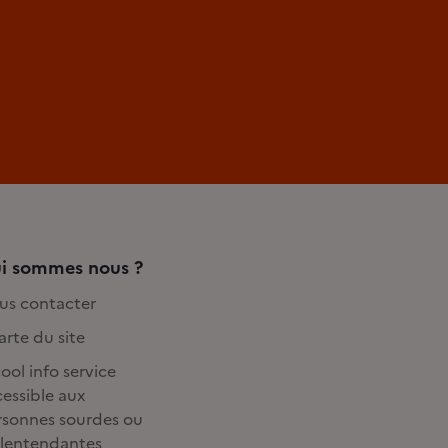
i sommes nous ?
us contacter
rte du site
ool info service
essible aux
rsonnes sourdes ou
lentendantes