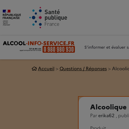
Aller au contenu principal
Aller 
S'informer et évaluer
Accueil
Questions / Réponses
Alcooli
Alcoolique
Par
erika62
, publ
Produit