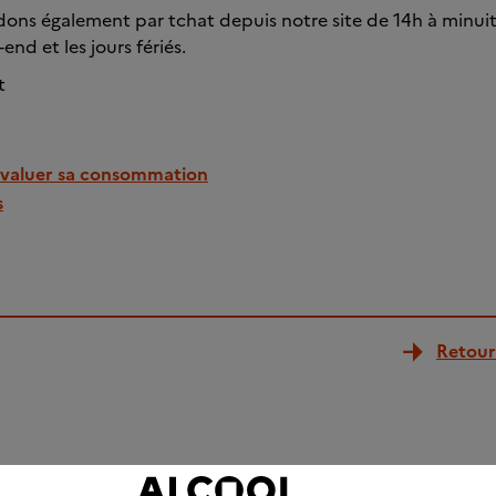
ons également par tchat depuis notre site de 14h à minuit
end et les jours fériés.
t
évaluer sa consommation
s
Retour 