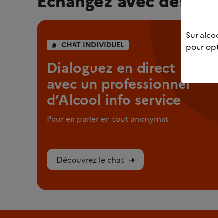
Échangez avec des pro
Sur alcoo
CHAT INDIVIDUEL
pour opt
Dialoguez en direct
avec un professionnel
d’Alcool info service
Pour en parler en tout anonymat
Découvrez le chat