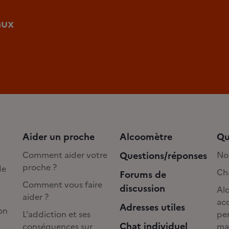
aux
Aider un proche
Alcoomètre
Qu
Comment aider votre
Questions/réponses
No
proche ?
de
Cha
Forums de
Comment vous faire
discussion
Alc
aider ?
acc
Adresses utiles
on
L'addiction et ses
pe
Chat individuel
conséquences sur
ma